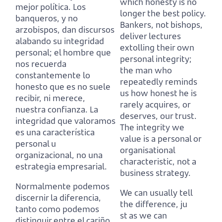
which honesty is no
mejor política.
Los
longer the best policy.
banqueros, y no
Bankers, not bishops,
arzobispos, dan discursos
deliver lectures
alabando su integridad
extolling their own
personal;
el hombre que
personal integrity;
nos recuerda
the man who
constantemente lo
repeatedly reminds
honesto que es no suele
us how honest he is
recibir, ni merece,
rarely acquires, or
nuestra confianza.
La
deserves, our trust.
integridad que valoramos
The integrity we
es una característica
value is a personal or
personal u
organisational
organizacional, no una
characteristic, not a
estrategia empresarial.
business strategy.
Normalmente podemos
We can usually tell
discernir la diferencia,
the difference,
ju
tanto como podemos
st as we can
distinguir entre el cariño