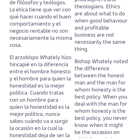
de filósofos y teólogos.
theologians.
Ethics
La ética tiene que ver con
are about what to do
qué hacer cuando el buen
when good behaviour
comportamiento y el
and profitable
negocio rentable no son
business are not
necesariamente la misma
necessarily the same
cosa.
thing.
El arzobispo Whately hizo
Bishop Whately noted
hincapié en la diferencia
the difference
entre el hombre honesto
between the honest
y el hombre para quien la
man and the man for
honestidad es la mejor
whom honesty is the
política.
Cuando tratas
best policy.
When you
con un hombre para
deal with the man for
quien la honestidad es la
whom honesty is the
mejor política,
nunca
best policy,
you never
sabes cuándo va a surgir
know when it might
la ocasión en la cual la
be the occasion on
honestidad deja de ser la