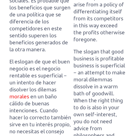
sociales.
Es probable que
arise from a policy
of
los beneficios que surgen
differentiating itself
de una política
que se
from its competitors
diferencia de los
in this way exceed
competidores en este
the profits otherwise
sentido superen los
foregone.
beneficios generados de
la otra manera.
The slogan that good
business is profitable
El eslogan de que el buen
business is superficial
negocio es el negocio
– an attempt to make
rentable es superficial
–
moral dilemmas
un intento de hacer
dissolve in a warm
disolver los dilemas
bath of goodwill.
morales
en un baño
When the right thing
cálido de buenas
to do is also in your
intenciones.
Cuando
own self-interest,
hacer lo correcto también
you do not need
sirve en tu interés propio,
advice from
no necesitas el consejo
philosophers and