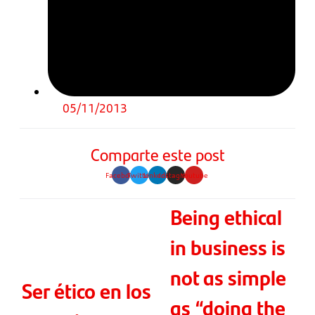
05/11/2013
Comparte este post
Facebook
Twitter
Linkedin
Instagram
Youtube
Being ethical
in business is
not as simple
Ser ético en los
as “doing the