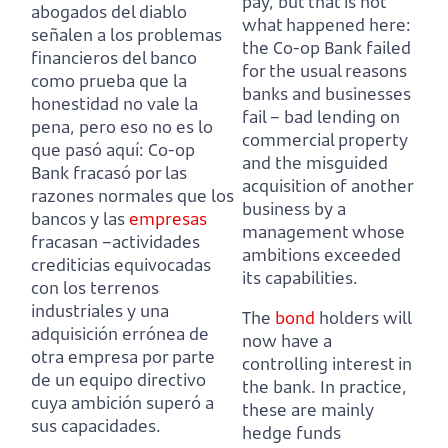
pay, but that is not
abogados del diablo
what happened here:
señalen a los problemas
the Co-op Bank failed
financieros del banco
for the usual reasons
como prueba que la
banks and businesses
honestidad no vale la
fail
– bad lending on
pena, pero eso no es lo
commercial property
que pasó aquí:
Co-op
and the misguided
Bank fracasó por las
acquisition of another
razones normales que los
business by a
bancos y las
empresas
management whose
fracasan
–actividades
ambitions exceeded
crediticias equivocadas
its capabilities.
con los terrenos
industriales
y una
The
bond
holders will
adquisición errónea de
now have a
otra empresa por parte
controlling interest in
de un equipo directivo
the bank.
In practice,
cuya ambición superó a
these are mainly
sus capacidades.
hedge funds