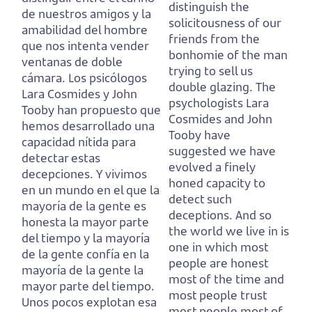
distinguish the
de nuestros amigos y la
solicitousness of our
amabilidad del hombre
friends from the
que nos intenta vender
bonhomie of the man
ventanas de doble
trying to sell us
cámara.
Los psicólogos
double glazing.
The
Lara Cosmides y John
psychologists Lara
Tooby han propuesto que
Cosmides and John
hemos desarrollado una
Tooby have
capacidad nítida para
suggested we have
detectar estas
evolved a finely
decepciones.
Y vivimos
honed capacity to
en un mundo en el que la
detect such
mayoría de la gente es
deceptions.
And so
honesta la mayor parte
the world we live in is
del tiempo
y la mayoría
one in which most
de la gente confía en la
people are honest
mayoría de la gente la
most of the time
and
mayor parte del tiempo.
most people trust
Unos pocos explotan esa
most people most of