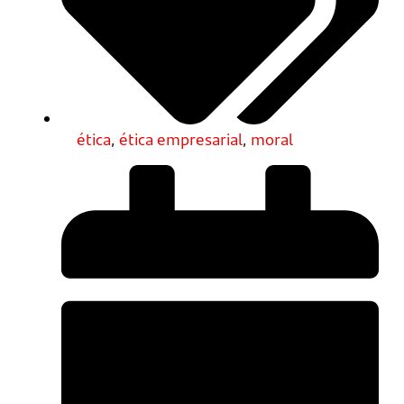
ética
,
ética empresarial
,
moral