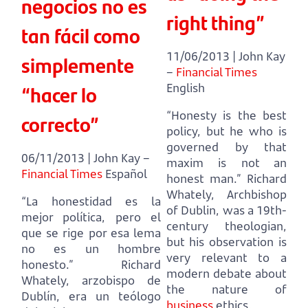
negocios no es
right thing”
tan fácil como
11/06/2013 | John Kay
simplemente
–
Financial Times
“hacer lo
English
“Honesty is the best
correcto”
policy, but he who is
governed by that
06/11/2013 | John Kay –
maxim is not an
Financial Times
Español
honest man.”
Richard
Whately, Archbishop
“La honestidad es la
of Dublin, was a 19th-
mejor política, pero el
century theologian,
que se rige por esa lema
but his observation is
no es un hombre
very relevant to a
honesto.”
Richard
modern debate about
Whately, arzobispo de
the nature of
Dublín, era un teólogo
business
ethics.