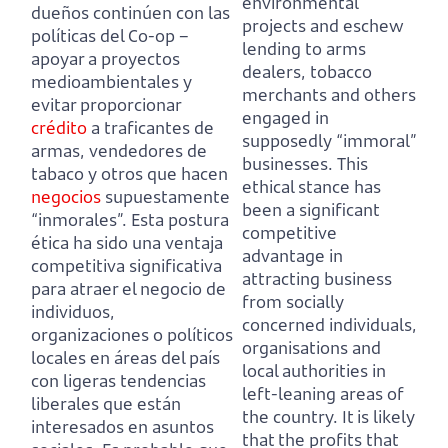
environmental
dueños continúen con las
projects and eschew
políticas del Co-op
–
lending to arms
apoyar a proyectos
dealers,
tobacco
medioambientales y
merchants and others
evitar proporcionar
engaged in
crédito
a traficantes de
supposedly “immoral”
armas,
vendedores de
businesses.
This
tabaco y otros que hacen
ethical stance has
negocios
supuestamente
been a significant
“inmorales”.
Esta postura
competitive
ética ha sido una ventaja
advantage in
competitiva significativa
attracting business
para atraer el negocio de
from socially
individuos,
concerned individuals,
organizaciones o políticos
organisations and
locales en áreas del país
local authorities in
con ligeras tendencias
left-leaning areas of
liberales que están
the country.
It is likely
interesados en asuntos
that the profits that