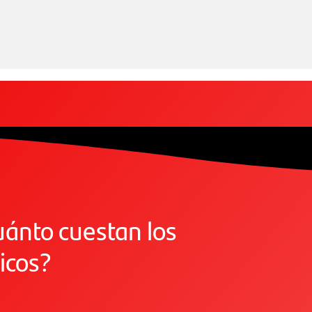
ánto cuestan los
licos?