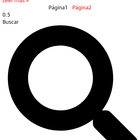
Leer más »
Página
1
Página
2
Buscar