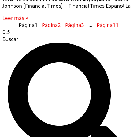
Johnson (Financial Times) – Financial Times Español La
Leer más »
Página
1
Página
2
Página
3
…
Página
11
Buscar