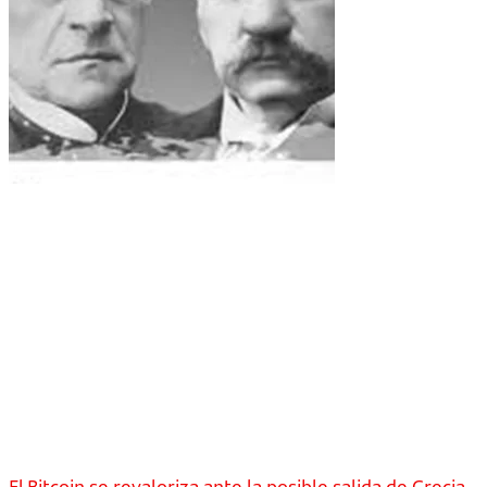
El Bitcoin se revaloriza ante la posible salida de Grecia