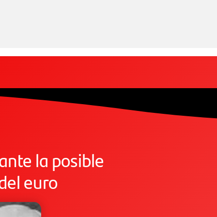
 ante la posible
 del euro