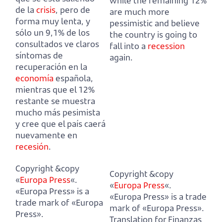
while the remaining 12%
de la
crisis
, pero de
are much more
forma muy lenta,
y
pessimistic and believe
sólo un 9,1% de los
the country is going to
consultados ve claros
fall into a
recession
síntomas de
again.
recuperación en la
economía
española,
mientras que el 12%
restante se muestra
mucho más pesimista
y cree que el país caerá
nuevamente en
recesión
.
Copyright &copy
Copyright &copy
«
Europa Press
«.
«
Europa Press
«.
«Europa Press» is a
«Europa Press» is a trade
trade mark of «Europa
mark of «Europa Press».
Press».
Translation for Finanzas