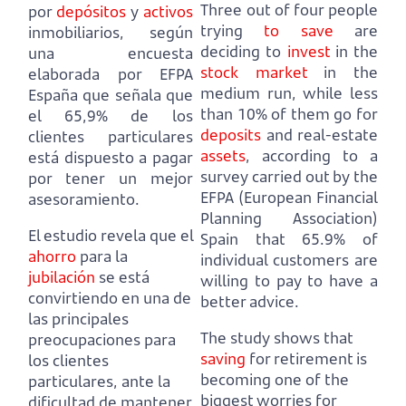
Three out of four people
por
depósitos
y
activos
trying
to save
are
inmobiliarios,
según
deciding to
invest
in the
una encuesta
stock market
in the
elaborada por EFPA
medium run,
while less
España que señala que
than 10% of them go for
el 65,9% de los
deposits
and real-estate
clientes particulares
assets
,
according to a
está dispuesto a pagar
survey carried out by the
por tener un mejor
EFPA (European Financial
asesoramiento.
Planning Association)
El estudio revela que el
Spain that 65.9% of
ahorro
para la
individual customers are
jubilación
se está
willing to pay to have a
convirtiendo en una de
better advice.
las principales
The study shows that
preocupaciones para
saving
for retirement is
los clientes
becoming one of the
particulares,
ante la
biggest worries for
dificultad de mantener