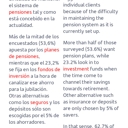
individual clients
el sistema de
because of the difficulty
pensiones
tal y como
in maintaining the
está concebido en la
pension system as it is
actualidad.
currently set up.
Más de la mitad de los
More than half of those
encuestados (53,6%)
surveyed (53.6%) want
apuesta por los
planes
pension plans,
while
de pensiones
,
23.2% look in to
mientras que el 23,2%
investment
funds when
se fija en los
fondos de
the time come to
inversión
a la hora de
channel their savings
canalizar ese ahorro
towards retirement.
para la jubilación.
Other alternative such
Otras alternativas
as insurance or deposits
como los
seguros
y los
are only chosen by 5% of
depósitos sólo son
savers.
escogidas por el 5% de
los ahorradores.
In that sense, 62.7% of