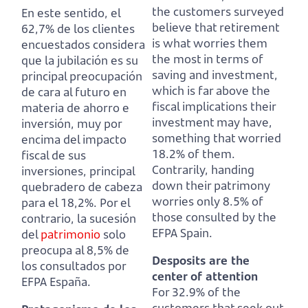
the customers surveyed
En este sentido, el
believe that retirement
62,7% de los clientes
is what worries them
encuestados considera
the most in terms of
que la jubilación es su
saving and investment,
principal preocupación
which is far above the
de cara al futuro en
fiscal implications their
materia de ahorro e
investment may have,
inversión,
muy por
something that worried
encima del impacto
18.2% of them.
fiscal de sus
Contrarily, handing
inversiones, principal
down their patrimony
quebradero de cabeza
worries only 8.5% of
para el 18,2%.
Por el
those consulted by the
contrario, la sucesión
EFPA Spain.
del
patrimonio
solo
preocupa al 8,5% de
Desposits are the
los consultados por
center of attention
EFPA España.
For 32.9% of the
customers that seek out