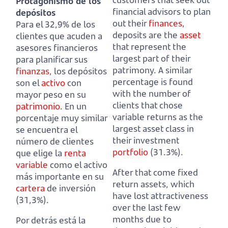
Protagonismo de los
financial advisors to plan
depósitos
out their
finances
,
Para el 32,9% de los
deposits are the
asset
clientes que acuden a
that represent the
asesores financieros
largest part of their
para planificar sus
patrimony.
A similar
finanzas
, los depósitos
percentage is found
son el
activo
con
with the number of
mayor peso en su
clients that chose
patrimonio
.
En un
variable returns as the
porcentaje muy similar
largest asset class in
se encuentra el
their investment
número de clientes
portfolio
(31.3%).
que elige la
renta
variable
como el activo
After that come fixed
más importante en su
return assets, which
cartera
de inversión
have lost attractiveness
(31,3%).
over the last few
months due to
Por detrás está la