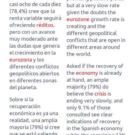
casi ocho de cada diez
but at a very slow rate
(78,4%) cree que la
given the doubts the
renta variable seguirá
eurozone
growth rate is
ofreciendo
réditos
,
creating and the
pero con un avance
different geopolitical
muy moderado
ante
conflicts that are open in
las dudas que genera
different areas around
el crecimiento en la
the world.
eurozona
y los
Asked if the recovery of
diferentes conflictos
the
economy
is already
geopolíticos abiertos
at hand, an ample
en diferentes zonas
majority (79%) do
del planeta.
believe the
crisis
is
Sobre si la
ending very slowly,
and
recuperación
only 9.1% of those
económica es ya una
consulted see clear
realidad, una amplia
indications of recovery
mayoría (79%) sí cree
in the Spanish economy
que se está saliendo