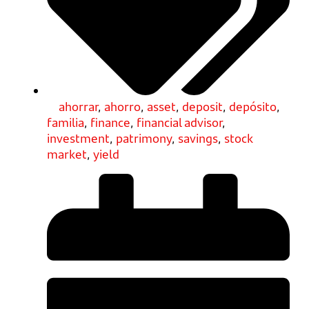
ahorrar
,
ahorro
,
asset
,
deposit
,
depósito
,
familia
,
finance
,
financial advisor
,
investment
,
patrimony
,
savings
,
stock
market
,
yield