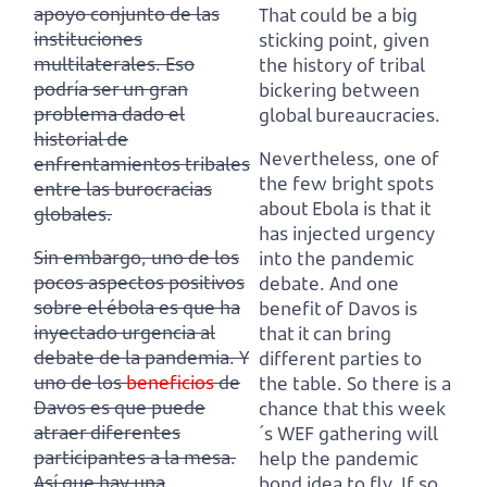
apoyo conjunto de las
That could be a big
instituciones
sticking point, given
multilaterales. Eso
the history of tribal
podría ser un gran
bickering between
problema dado el
global bureaucracies.
historial de
Nevertheless, one of
enfrentamientos tribales
the few bright spots
entre las burocracias
about Ebola is that it
globales.
has injected urgency
Sin embargo, uno de los
into the pandemic
pocos aspectos positivos
debate.
And one
sobre el ébola es que ha
benefit of Davos is
inyectado urgencia al
that it can bring
debate de la pandemia.
Y
different parties to
uno de los
beneficios
de
the table.
So there is a
Davos es que puede
chance that this week
atraer diferentes
´s WEF gathering will
participantes a la mesa.
help the pandemic
Así que hay una
bond idea to fly.
If so,