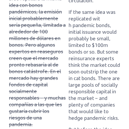
circulation.
idea con bonos
pandémicos, la emisión
If the same idea was
inicial probablemente
replicated wit
sería pequeña, limitada a
h pandemic bonds,
alrededor de 100
initial issuance would
millones de dólares en
probably be small,
bonos.
Pero algunos
limited to $100m
expertos en reaseguros
bonds or so.
But some
creen que el mercado
reinsurance experts
pronto rebasaría al de
think the market could
bonos catástrofe.
En el
soon outstrip the one
mercado hay grandes
in cat bonds.
There are
fondos de capital
large pools of socially
socialmente
responsible capital in
responsables – y muchas
the market – and
compañías a las que les
plenty of companies
gustaría cubrir los
that would like to
riesgos de una
hedge pandemic risks.
pandemia.