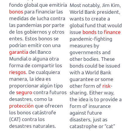
fondo global que emitiría
Most notably, Jim Kim,
bonos
para financiar las
World Bank president,
medidas de lucha contra
wants to create a
las pandemias por parte
global fund that would
de los gobiernos y otros
issue
bonds
to
finance
entes.
Estos bonos se
pandemic-fighting
podrían emitir con una
measures by
garantía
del Banco
governments and
Mundial o alguna otra
other bodies.
These
forma de compartir los
bonds could be issued
riesgos
.
De cualquiera
with a World Bank
manera, la idea es
guarantee or some
proporcionar algún tipo
other form of
risk
-
de
seguro
contra futuros
sharing.
Either way,
desastres, como la
the idea is to provide a
protección
que ofrecen
form of insurance
los bonos catástrofe
against future
(CAT) contra los
disasters, just as
desastres naturales.
catastrophe or “cat”