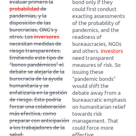
evaluar primero la
bond only if they
probabilidad
de
could first conduct
pandemias,
y la
exacting assessments
disposición de las
of the probability of
burocracias, ONG’s y
pandemics,
and the
otros. Los
inversores
readiness of
necesitan medidas de
bureaucracies, NGOs
riesgo transparentes.
and others.
investors
Emitiendo este tipo de
need transparent
“bonos pandémicos” el
measures of risk.
So
debate se alejaría de la
issuing these
burocracia de la ayuda
“pandemic bonds”
humanitaria y se
would shift the
enfatizaría en la gestión
debate away from a
de riesgo.
Esto podría
bureaucratic emphasis
forzar una colaboración
on humanitarian relief
más efectiva, como
towards risk
preparar con anticipación
management.
That
a los trabajadores de la
could force more
salud.
effective