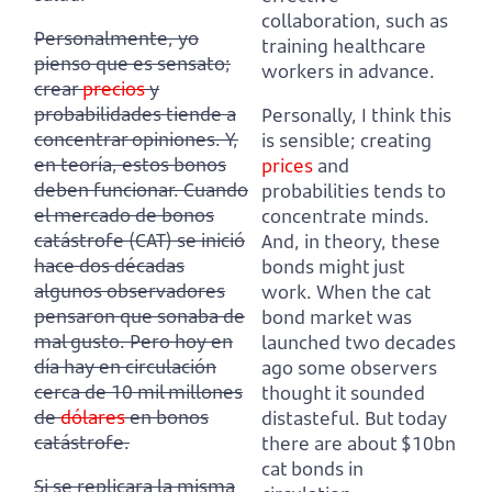
collaboration, such as
Personalmente, yo
training healthcare
pienso que es sensato;
workers in advance.
crear
precios
y
probabilidades tiende a
Personally, I think this
concentrar opiniones.
Y,
is sensible; creating
en teoría, estos bonos
prices
and
deben funcionar. Cuando
probabilities tends to
el mercado de bonos
concentrate minds.
catástrofe (CAT) se inició
And, in theory, these
hace dos décadas
bonds might just
algunos observadores
work. When the cat
pensaron que sonaba de
bond market was
mal gusto.
Pero hoy en
launched two decades
día hay en circulación
ago some observers
cerca de 10 mil millones
thought it sounded
de
dólares
en bonos
distasteful.
But today
catástrofe.
there are about $10bn
cat bonds in
Si se replicara la misma