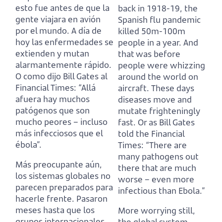
esto fue antes de que la
back in 1918-19,
the
gente viajara en avión
Spanish flu pandemic
por el mundo.
A día de
killed 50m-100m
hoy las enfermedades se
people in a year.
And
extienden y mutan
that was before
alarmantemente rápido.
people were whizzing
O como dijo Bill Gates al
around the world on
Financial Times: “Allá
aircraft.
These days
afuera hay muchos
diseases move and
patógenos que son
mutate frighteningly
mucho peores – incluso
fast.
Or as Bill Gates
más infecciosos que el
told the Financial
ébola”.
Times: “There are
many pathogens out
Más preocupante aún,
there that are much
los sistemas globales no
worse – even more
parecen preparados para
infectious than Ebola.”
hacerle frente.
Pasaron
meses hasta que los
More worrying still,
grupos internacionales
the global system