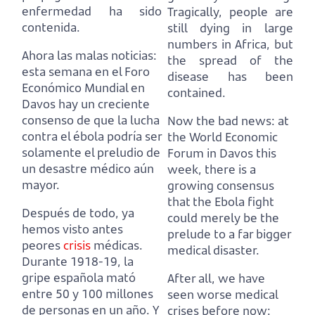
enfermedad ha sido
Tragically, people are
contenida.
still dying in large
numbers in Africa, but
Ahora las malas noticias:
the spread of the
esta semana en el Foro
disease has been
Económico Mundial en
contained.
Davos hay un creciente
consenso de que la lucha
Now the bad news:
at
contra el ébola podría ser
the World Economic
solamente el preludio de
Forum in Davos this
un desastre médico aún
week, there is a
mayor.
growing consensus
that the Ebola fight
Después de todo, ya
could merely be the
hemos visto antes
prelude to a far bigger
peores
crisis
médicas.
medical disaster.
Durante 1918-19,
la
gripe española mató
After all, we have
entre 50 y 100 millones
seen worse medical
de personas en un año.
Y
crises before now: