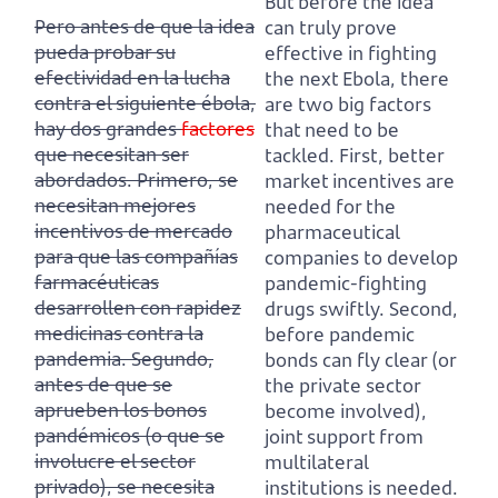
But before the idea
Pero antes de que la idea
can truly prove
pueda probar su
effective in fighting
efectividad en la lucha
the next Ebola, there
contra el siguiente ébola,
are two big factors
hay dos grandes
factores
that need to be
que necesitan ser
tackled.
First, better
abordados.
Primero, se
market incentives are
necesitan mejores
needed for the
incentivos de mercado
pharmaceutical
para que las compañías
companies to develop
farmacéuticas
pandemic-fighting
desarrollen con rapidez
drugs swiftly.
Second,
medicinas contra la
before pandemic
pandemia.
Segundo,
bonds can fly clear (or
antes de que se
the private sector
aprueben los bonos
become involved),
pandémicos (o que se
joint support from
involucre el sector
multilateral
privado),
se necesita
institutions is needed.