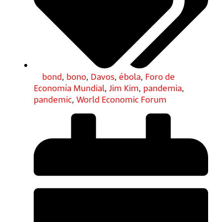
bond
,
bono
,
Davos
,
ébola
,
Foro de
Economía Mundial
,
Jim Kim
,
pandemia
,
pandemic
,
World Economic Forum