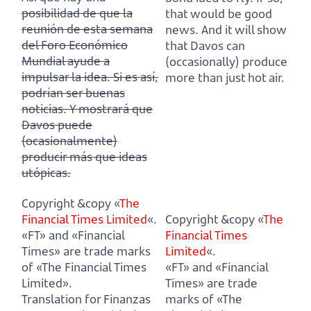
posibilidad de que la
that would be good
reunión de esta semana
news. And it will show
del Foro Económico
that Davos can
Mundial ayude a
(occasionally) produce
impulsar la idea.
Si es así,
more than just hot air.
podrían ser buenas
noticias. Y mostrará que
Davos puede
(ocasionalmente)
producir más que ideas
utópicas.
Copyright &copy «
The
Financial Times Limited
«.
Copyright &copy «
The
«FT» and «Financial
Financial Times
Times» are trade marks
Limited
«.
of «The Financial Times
«FT» and «Financial
Limited».
Times» are trade
Translation for Finanzas
marks of «The