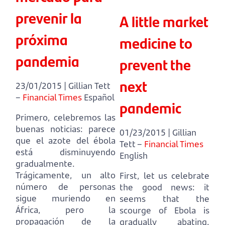
prevenir la
A little market
próxima
medicine to
pandemia
prevent the
next
23/01/2015 | Gillian Tett
–
Financial Times
Español
pandemic
Primero, celebremos las
buenas noticias:
parece
01/23/2015 | Gillian
que el azote del ébola
Tett –
Financial Times
está disminuyendo
English
gradualmente.
Trágicamente, un alto
First, let us celebrate
número de personas
the good news:
it
sigue muriendo en
seems that the
África, pero la
scourge of Ebola is
propagación de la
gradually abating.