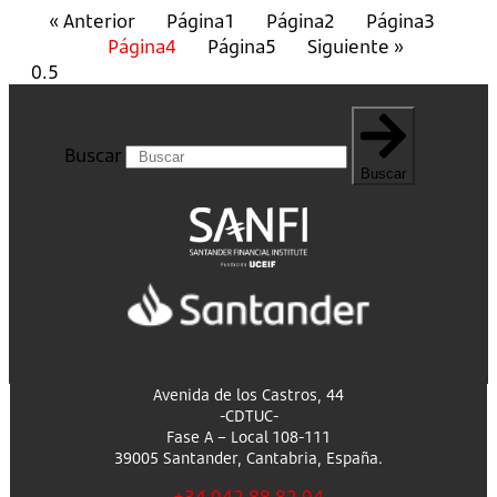
« Anterior
Página
1
Página
2
Página
3
Página
4
Página
5
Siguiente »
Buscar
Buscar
Avenida de los Castros, 44
-CDTUC-
Fase A – Local 108-111
39005 Santander, Cantabria, España.
+34 942 88 82 94