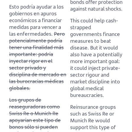
bonds offer protection
Esto podría ayudar a los
against natural shocks.
gobiernos en apuros
económicos a financiar
This could help cash-
medidas para vencer a
strapped
las enfermedades.
Pero
governments finance
potencialmente podría
measures to beat
tener una finalidad más
disease.
But it would
importante: podría
also have a potentially
inyectar rigor en el
more important goal:
sector privado y
it could inject private-
disciplina de mercado en
sector rigour and
las burocracias médicas
market discipline into
globales.
global medical
bureaucracies.
Los grupos de
reaseguradoras como
Reinsurance groups
Swiss Re o Munich Re
such as Swiss Re or
apoyarían este tipo de
Munich Re would
bonos sólo si pueden
support this type of