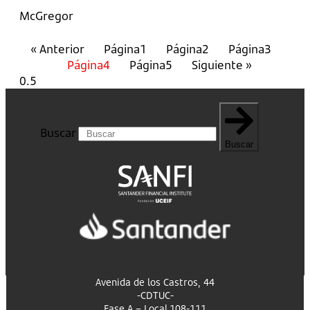
McGregor
« Anterior
Página
1
Página
2
Página
3
Página
4
Página
5
Siguiente »
Buscar
Buscar
Avenida de los Castros, 44
-CDTUC-
Fase A – Local 108-111