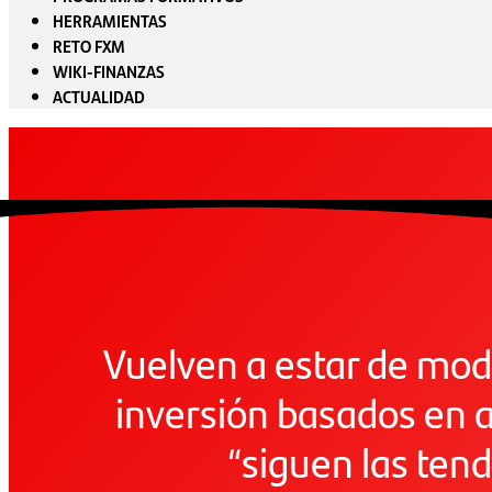
HERRAMIENTAS
RETO FXM
WIKI-FINANZAS
ACTUALIDAD
Vuelven a estar de mod
inversión basados en 
“siguen las ten