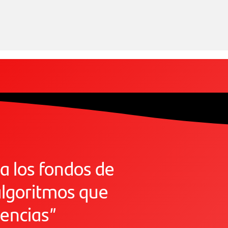
a los fondos de
algoritmos que
dencias”