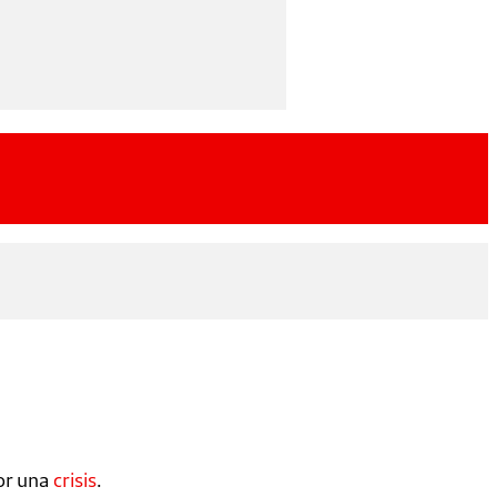
or una
crisis
.