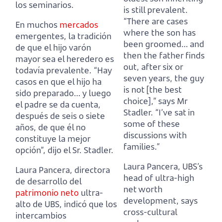
los seminarios.
is still prevalent.
“
There are cases
En muchos
mercados
where the son has
emergentes, la tradición
been groomed… and
de que el hijo varón
then the father finds
mayor sea el heredero es
out, after six or
todavía prevalente.
“Hay
seven years, the guy
casos en que el hijo ha
is not [the best
sido preparado… y luego
choice],” says Mr
el padre se da cuenta,
Stadler. “I’ve sat in
después de seis o siete
some of these
años, de que él no
discussions with
constituye la mejor
families.”
opción”, dijo el Sr. Stadler.
Laura Pancera, UBS’s
Laura Pancera, directora
head of ultra-high
de desarrollo del
net worth
patrimonio neto
ultra-
development, says
alto de UBS, indicó que los
cross-cultural
intercambios