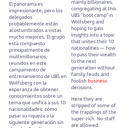
mainly billionaires,
El panorama es
congregating at this
impresionante, pero los
UBS “boot camp” in
delegados
Wolfsberg and
probablemente están
hoping to gain
acostumbrados a vistas
insights into a topic
mucho mejores.
El grupo
that unites their 10
está compuesto
nationalities —
how
principalmente de
to pass their wealth
multimillonarios,
to the next
reunidos en este
generation without
campamento de
family feuds and
entrenamiento de UBS en
foolish
business
Wolfsberg con la
decisions.
esperanza de obtener
conocimientos sobre un
Here they are
tema que unifica a sus 10
stripped of some of
nacionalidades:
cómo
the trappings of the
pasar su riqueza a la
super-rich.
No staff
siguiente generación sin
are allowed.