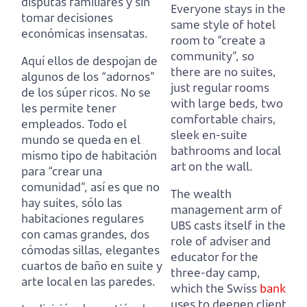
disputas familiares y sin
Everyone stays in the
tomar decisiones
same style of hotel
económicas insensatas.
room to “create a
community”, so
Aquí ellos de despojan de
there are no suites,
algunos de los “adornos”
just regular rooms
de los súper ricos.
No se
with large beds, two
les permite tener
comfortable chairs,
empleados.
Todo el
sleek en-suite
mundo se queda en el
bathrooms and local
mismo tipo de habitación
art on the wall.
para “crear una
comunidad”, así es que no
The wealth
hay suites,
sólo las
management arm of
habitaciones regulares
UBS casts itself in the
con camas grandes, dos
role of adviser and
cómodas sillas, elegantes
educator for the
cuartos de baño en suite y
three-day camp,
arte local en las paredes.
which the Swiss
bank
uses to deepen client