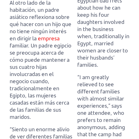
Egyptian dad frets
Al otro lado de la
about how he can
habitación, un padre
keep his four
asiático reflexiona sobre
daughters involved
qué hacer con un hijo que
in the business
no tiene ningún interés
when,
traditionally in
en dirigir la
empresa
Egypt, married
familiar.
Un padre egipcio
women are closer to
se preocupa acerca de
their husbands’
cómo puede mantener a
families.
sus cuatro hijas
involucradas en el
“I am greatly
negocio cuando,
relieved to see
tradicionalmente en
different families
Egipto, las mujeres
with almost similar
casadas están más cerca
experiences,”
says
de las familias de sus
one attendee, who
maridos.
prefers to remain
anonymous,
adding
“Siento un enorme alivio
that the camp had
de ver diferentes familias