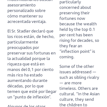
particularly
asesoramiento
concerned about
personalizado sobre
preserving their
cómo mantener su
fortunes now
acrecentada ventaja.
because the wealth
held by the top 0.1
El Sr. Stadler declaró que
per cent
has been
los ricos están, de hecho,
rising for decades, so
particularmente
they fear an
preocupados por
“inflection point” is
preservar sus fortunas en
coming.
la actualidad porque la
riqueza que está en
Some of the other
manos del 0,1 por ciento
issues addressed —
más rico
ha estado
such as sibling rivalry
aumentando durante
— are more
décadas, por lo que
timeless. Others are
temen que esté por llegar
cultural.
“In the Asian
un “punto de inflexión”.
culture, they send
the children to
Algunos de los otros