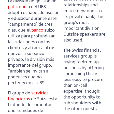
La división de gestión de
relationships and
patrimonio
del UBS
entice new ones to
adopta el papel de asesor
its private bank, the
y educador durante este
group’s most
“campamento” de tres
important division.
días,
que el
banco
suizo
Outside speakers are
utiliza para profundizar
also used.
las relaciones con los
clientes y atraer a otros
The Swiss financial
nuevos a su banco
services group is
privado, la división más
trying to drum up
importante del grupo.
business by
offering
También se invitan a
something that is
ponentes que no
less easy to procure
pertenecen al UBS.
than on-call
expertise, though:
El grupo de
servicios
the opportunity to
financieros
de Suiza está
rub shoulders with
tratando de fomentar
the other guests
oportunidades de