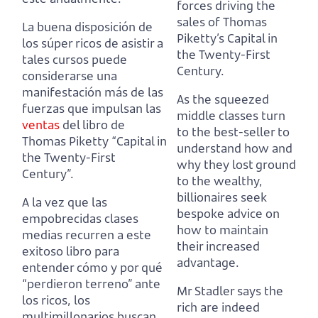
forces driving the
sales of Thomas
La buena disposición de
Piketty’s Capital in
los súper ricos de asistir a
the Twenty-First
tales cursos puede
Century.
considerarse una
manifestación más de las
As the squeezed
fuerzas que impulsan las
middle classes turn
ventas
del libro de
to the best-seller to
Thomas Piketty “Capital in
understand how and
the Twenty-First
why they lost ground
Century”.
to the wealthy,
billionaires seek
A la vez que las
bespoke advice on
empobrecidas clases
how to maintain
medias recurren a este
their increased
exitoso libro para
advantage.
entender cómo y por qué
“perdieron terreno” ante
Mr Stadler says the
los ricos,
los
rich are indeed
multimillonarios buscan