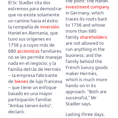
the point: the Haniel
El Sr. Stadler cita dos
investment
company
extremos para demostrar
in Germany,
which
que no existe solamente
traces its roots back
un camino hacia el éxito:
to 1756 and whose
la compañía de
inversión
more than 680
Haniel en Alemania,
que
family
shareholders
tuvo sus orígenes en
are not allowed to
1756 y a cuyos más de
run anything in the
680
accionistas
familiares
business; and the
no se les permite manejar
family behind the
nada en el negocio; y la
French luxury goods
familia detrás de Hermès
maker Hermès,
– la empresa fabricante
which is much more
de
bienes
de lujo francesa
hands-on in its
– que tiene un enfoque
approach. “Both are
basado en una mayor
successful,” Mr
participación familiar.
Stadler says.
“Ambas tienen éxito”,
declaró.
Lasting three days,