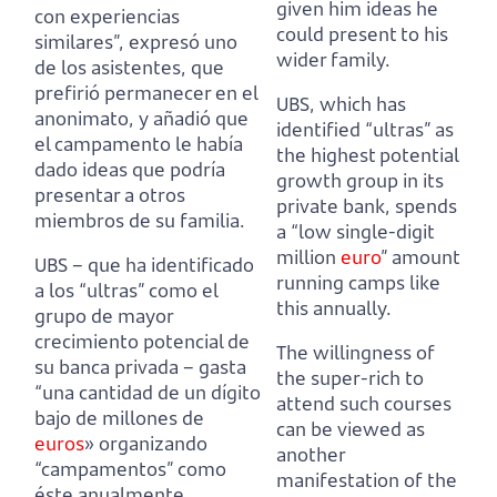
given him ideas he
con experiencias
could present to his
similares”,
expresó uno
wider family.
de los asistentes, que
prefirió permanecer en el
UBS, which has
anonimato,
y añadió que
identified “ultras” as
el campamento le había
the highest potential
dado ideas que podría
growth group in its
presentar a otros
private bank,
spends
miembros de su familia.
a “low single-digit
million
euro
” amount
UBS – que ha identificado
running camps like
a los “ultras” como el
this annually.
grupo de mayor
crecimiento potencial de
The willingness of
su banca privada –
gasta
the super-rich to
“una cantidad de un dígito
attend such courses
bajo de millones de
can be viewed as
euros
» organizando
another
“campamentos” como
manifestation of the
éste anualmente.