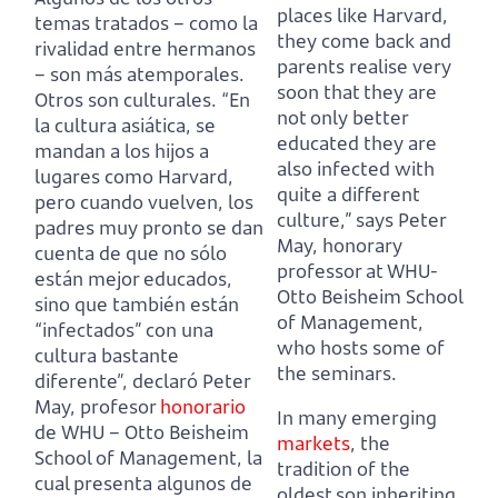
places like Harvard,
temas tratados – como la
they come back
and
rivalidad entre hermanos
parents realise very
– son más atemporales.
soon that they are
Otros son culturales.
“En
not only better
la cultura asiática, se
educated they are
mandan a los hijos a
also infected with
lugares como Harvard,
quite a different
pero cuando vuelven,
los
culture,” says Peter
padres muy pronto se dan
May, honorary
cuenta de que no sólo
professor at WHU-
están mejor educados,
Otto Beisheim School
sino que también están
of Management,
“infectados” con una
who hosts some of
cultura bastante
the seminars.
diferente”, declaró Peter
May, profesor
honorario
In many emerging
de WHU –
Otto Beisheim
markets
, the
School of Management, la
tradition of the
cual presenta algunos de
oldest son inheriting