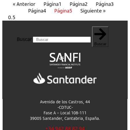
« Anterior
Página
1
Página
2
Página
3
Página
4
Página
5
Siguiente »
Buscar
Buscar
Avenida de los Castros, 44
-CDTUC-
Fase A – Local 108-111
39005 Santander, Cantabria, España.
+34 942 88 82 94