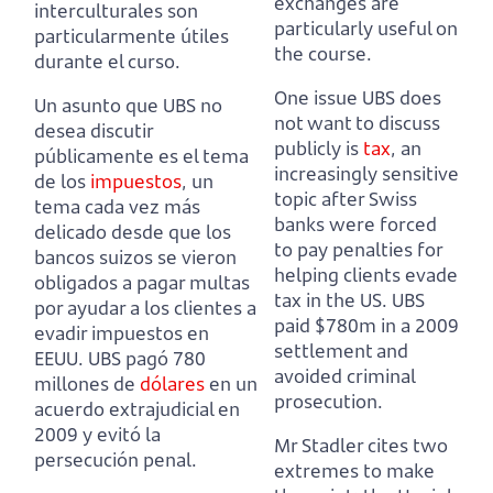
exchanges are
interculturales son
particularly useful on
particularmente útiles
the course.
durante el curso.
One issue UBS does
Un asunto que UBS no
not want to discuss
desea discutir
publicly is
tax
,
an
públicamente es el tema
increasingly sensitive
de los
impuestos
,
un
topic after Swiss
tema cada vez más
banks were forced
delicado desde que los
to pay penalties for
bancos suizos se vieron
helping clients evade
obligados a pagar multas
tax in the US.
UBS
por ayudar a los clientes a
paid $780m in a 2009
evadir impuestos en
settlement and
EEUU.
UBS pagó 780
avoided criminal
millones de
dólares
en un
prosecution.
acuerdo extrajudicial en
2009 y evitó la
Mr Stadler cites two
persecución penal.
extremes to make