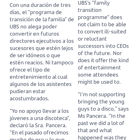
UBS’s “family
Con una duración de tres
transition
días, el “programa de
programme” does
transición de la familia” de
not claim to be able
UBS no alega poder
to convert ill-suited
convertir en futuros
or reluctant
directores ejecutivos a los
successors into CEOs
sucesores que estén lejos
of the future.
Nor
de ser idóneos o que
does it offer the kind
estén reacios.
Ni tampoco
of entertainment
ofrece el tipo de
some attendees
entretenimiento al cual
might be used to.
algunos de los asistentes
pudieran estar
“I’m not supporting
acostumbrados.
bringing the young
guys to a disco,” says
“Yo no apoyo llevar a los
Ms Pancera.
“In the
jóvenes a una discoteca”,
past we did a lot of
declaró la Sra. Pancera.
that and what
“En el pasado ofrecimos
happened was they
mucho de eso y lo que