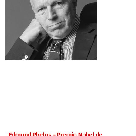
Edmund Phelps – Premio Nobel de