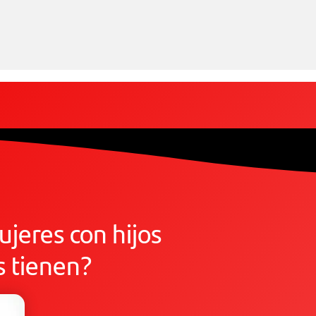
jeres con hijos
s tienen?