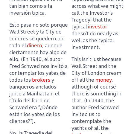
tan bien como a la
across what we might
inversión típica.
call the Investor’s
Tragedy:
that the
Esto pasa no solo porque
typical
investor
Wall Street y la City de
doesn’t do nearly as
Londres se queden con
well as the typical
todo el
dinero
, aunque
investment.
ciertamente hay algo de
ello.
(En 1940, el autor
This isn’t just because
Fred Schwed nos invitó a
Wall Street and the
contemplar los yates de
City of London cream
todos los
brokers
y
off all the
money
,
banqueros anclados
although of course
junto a Manhattan;
el
there is something in
título del libro de
that.
(In 1940, the
Schwed era “¿Dónde
author Fred Schwed
están los yates de los
invited us to
clientes?”).
contemplate the
yachts of all the
No, la Tragedia del