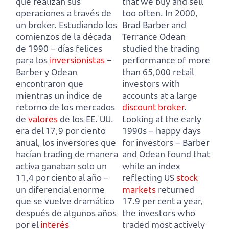
que realizan sus
that we buy and sell
operaciones a través de
too often.
In 2000,
un broker.
Estudiando los
Brad Barber and
comienzos de la década
Terrance Odean
de 1990 – días felices
studied the trading
para los
inversionistas
–
performance of more
Barber y Odean
than 65,000 retail
encontraron que
investors with
mientras un índice de
accounts at a large
retorno de los mercados
discount broker
.
de
valores
de los EE. UU.
Looking at the early
era del 17,9 por ciento
1990s – happy days
anual,
los inversores que
for investors –
Barber
hacían trading de manera
and Odean found that
activa ganaban solo un
while an index
11,4 por ciento al año
–
reflecting US
stock
un diferencial enorme
markets
returned
que se vuelve dramático
17.9 per cent a year,
después de algunos años
the investors who
por el
interés
traded most actively