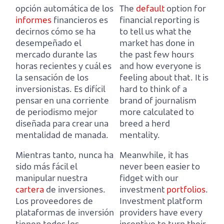
opción automática de los
The
default
option for
informes
financieros es
financial reporting is
decirnos cómo se ha
to tell us what the
desempeñado el
market has done in
mercado durante las
the past few hours
horas recientes y cuál es
and how everyone is
la sensación de los
feeling about that.
It is
inversionistas
.
Es difícil
hard to think of a
pensar en una corriente
brand of journalism
de periodismo mejor
more calculated to
diseñada para crear una
breed a herd
mentalidad de manada.
mentality.
Mientras tanto, nunca ha
Meanwhile, it has
sido más fácil el
never been easier to
manipular nuestra
fidget with our
cartera
de inversiones.
investment
portfolios
.
Los proveedores de
Investment platform
plataformas de inversión
providers have every
tienen todos los
incentive to turn their