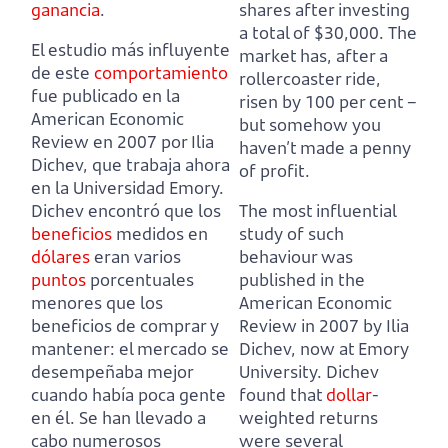
ganancia
.
shares after investing
a total of $30,000.
The
El estudio más influyente
market has, after a
de este
comportamiento
rollercoaster ride,
fue publicado en la
risen by 100 per cent
–
American Economic
but somehow you
Review en 2007 por Ilia
haven’t made a penny
Dichev, que trabaja ahora
of profit.
en la Universidad Emory.
Dichev encontró que los
The most influential
beneficios
medidos en
study of such
dólares
eran varios
behaviour was
puntos
porcentuales
published in the
menores que los
American Economic
beneficios de comprar y
Review in 2007 by Ilia
mantener:
el mercado se
Dichev, now at Emory
desempeñaba mejor
University.
Dichev
cuando había poca gente
found that
dollar
-
en él.
Se han llevado a
weighted returns
cabo numerosos
were several