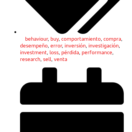
behaviour
,
buy
,
comportamiento
,
compra
,
desempeño
,
error
,
inversión
,
investigación
,
investment
,
loss
,
pérdida
,
performance
,
research
,
sell
,
venta