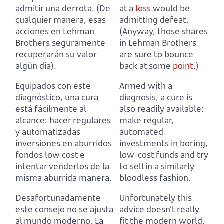
admitir una derrota.
(De
at a
loss
would be
cualquier manera, esas
admitting defeat.
acciones en Lehman
(Anyway, those shares
Brothers seguramente
in Lehman Brothers
recuperarán su valor
are sure to bounce
algún día).
back at some
point
.)
Equipados con este
Armed with a
diagnóstico, una cura
diagnosis, a cure is
está fácilmente al
also readily available:
alcance:
hacer regulares
make regular,
y automatizadas
automated
inversiones en aburridos
investments in boring,
fondos low cost e
low-cost funds and try
intentar venderlos de la
to sell in a similarly
misma aburrida manera.
bloodless fashion.
Desafortunadamente
Unfortunately this
este consejo no se ajusta
advice doesn’t really
al mundo moderno.
La
fit the modern world.