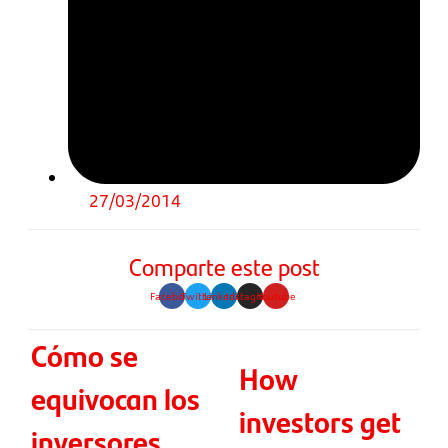
27/03/2014
Comparte este post
Facebook
Twitter
Linkedin
Instagram
Youtube
Cómo se
How
equivocan los
investors get
inversores