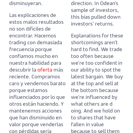
disminuyeran.
direction.
In Odean’s
sample of investors,
Las explicaciones de
this bias pulled down
estos malos resultados
investors’ returns.
no son difíciles de
encontrar.
Hacemos
Explanations for these
trading con demasiada
shortcomings aren’t
frecuencia porque
hard to find.
We trade
confiamos mucho en
too often because
nuestra habilidad para
we’re too confident in
descubrir la
oferta
más
our ability to spot the
reciente.
Compramos
latest bargain.
We buy
caro y vendemos barato
at the top and sell at
porque estamos
the bottom because
influenciados por lo que
we’re influenced by
otros están haciendo.
Y
what others are d
mantenemos acciones
oing.
And we hold on
que han disminuido en
to shares that have
valor porque venderlas
fallen in value
con pérdidas sería
because to sell them