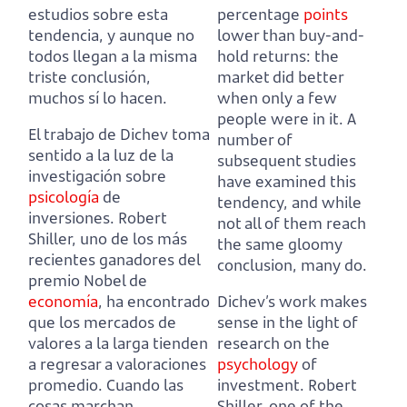
estudios sobre esta
percentage
points
tendencia,
y aunque no
lower than buy-and-
todos llegan a la misma
hold returns:
the
triste conclusión,
market did better
muchos sí lo hacen.
when only a few
people were in it.
A
El trabajo de Dichev toma
number of
sentido a la luz de la
subsequent studies
investigación sobre
have examined this
psicología
de
tendency,
and while
inversiones.
Robert
not all of them reach
Shiller, uno de los más
the same gloomy
recientes ganadores del
conclusion, many do.
premio Nobel de
economía
,
ha encontrado
Dichev’s work makes
que los mercados de
sense in the light of
valores a la larga tienden
research on the
a regresar a valoraciones
psychology
of
promedio.
Cuando las
investment.
Robert
cosas marchan
Shiller, one of the