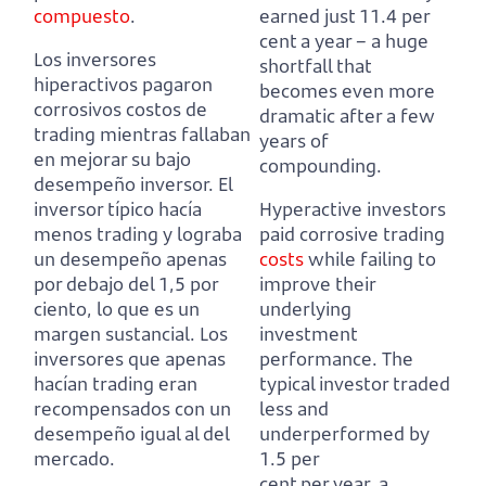
compuesto
.
earned just 11.4 per
cent a year
– a huge
Los inversores
shortfall that
hiperactivos pagaron
becomes even more
corrosivos costos de
dramatic after a few
trading mientras fallaban
years of
en mejorar su bajo
compounding.
desempeño inversor.
El
inversor típico hacía
Hyperactive investors
menos trading y lograba
paid corrosive trading
un desempeño apenas
costs
while failing to
por debajo del 1,5 por
improve their
ciento, lo que es un
underlying
margen sustancial.
Los
investment
inversores que apenas
performance.
The
hacían trading eran
typical investor traded
recompensados con un
less and
desempeño igual al del
underperformed by
mercado.
1.5 per
cent per year, a