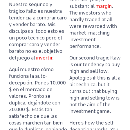
Nuestro segundo y
substantial
margin
.
trágico fallo es nuestra
The investors who
tendencia a comprar caro
hardly traded at all
y vender barato.
Mis
were rewarded with
disculpas si todo esto es
market-matching
un poco técnico pero el
investment
comprar caro y vender
performance.
barato no es el objetivo
del juego al
invertir
.
Our second tragic flaw
is our tendency to buy
Aquí muestro cómo
high and sell low.
funciona la auto-
Apologies if this is all a
decepción.
Pones 10.000
bit technical but it
$ en el mercado de
turns out that buying
valores.
Pronto se
high and selling low is
duplica, dejándote con
not the aim of the
20.000 $.
Estás tan
investment game.
satisfecho de que las
cosas marchen tan bien
Here’s how the self-
que lo duplicas, poniendo
deception works.
You