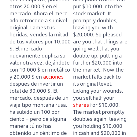
otros 20.000 $ en el
put $10,000 into the
mercado.
Ahora el merc
stock market.
It
ado retrocede a su nivel
promptly doubles,
original.
Lames tus
leaving you with
heridas, vendes la mitad
$20,000.
So pleased
de tus valores por 10.000
are you that things are
$.
El mercado
going well that you
nuevamente duplica su
double up, putting a
valor otra vez, dejándote
further $20,000 into
con 10.000 $ en metálico
the market.
Now the
y 20.000 $ en
acciones
market falls back to
después de invertir un
its original level.
total de 30.000 $.
El
Licking your wounds,
mercado, después de un
you sell half your
viaje tipo montaña rusa,
shares
for $10,000.
ha subido un 100 por
The market promptly
ciento
– pero de alguna
doubles again, leaving
manera tú no has
you holding $10,000
obtenido un céntimo de
in cash and $20,000 in