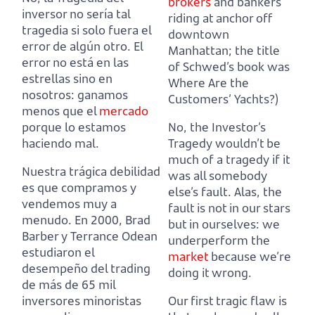
brokers
and bankers
inversor no sería tal
riding at anchor off
tragedia si solo fuera el
downtown
error de algún otro.
El
Manhattan;
the title
error no está en las
of Schwed’s book was
estrellas sino en
Where Are the
nosotros: ganamos
Customers’ Yachts?)
menos que el
mercado
porque lo estamos
No, the Investor’s
haciendo mal.
Tragedy wouldn’t be
much of a tragedy if it
Nuestra trágica debilidad
was all somebody
es que compramos y
else’s fault.
Alas, the
vendemos muy a
fault is not in our stars
menudo.
En 2000, Brad
but in ourselves: we
Barber y Terrance Odean
underperform the
estudiaron el
market
because we’re
desempeño del trading
doing it wrong.
de más de 65 mil
inversores minoristas
Our first tragic flaw is