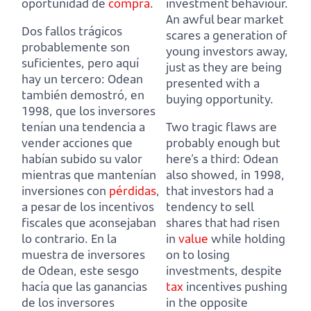
oportunidad de
compra
.
investment behaviour.
An awful bear market
Dos fallos trágicos
scares a generation of
probablemente son
young investors away,
suficientes, pero aquí
just as they are being
hay un tercero:
Odean
presented with a
también demostró, en
buying opportunity.
1998, que los inversores
tenían una tendencia a
Two tragic flaws are
vender acciones que
probably enough but
habían subido su valor
here’s a third:
Odean
mientras que mantenían
also showed, in 1998,
inversiones con
pérdidas
,
that investors had a
a pesar de los incentivos
tendency to sell
fiscales que aconsejaban
shares that had risen
lo contrario.
En la
in
value
while holding
muestra de inversores
on to losing
de Odean, este sesgo
investments,
despite
hacía que las ganancias
tax
incentives pushing
de los inversores
in the opposite