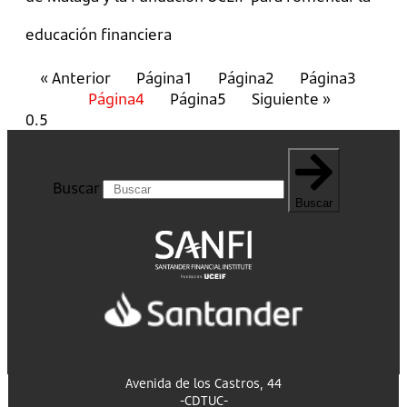
educación financiera
« Anterior
Página
1
Página
2
Página
3
Página
4
Página
5
Siguiente »
Buscar
Buscar
Avenida de los Castros, 44
-CDTUC-