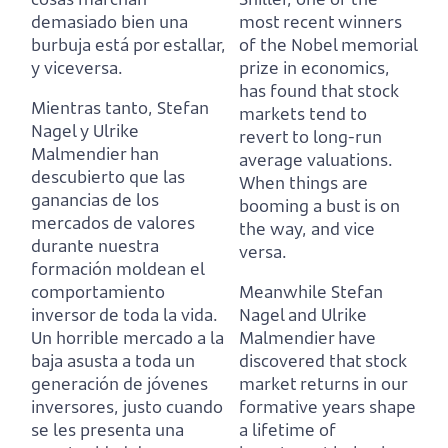
demasiado bien una
most recent winners
burbuja está por estallar,
of the Nobel memorial
y viceversa.
prize in economics,
has found that stock
Mientras tanto, Stefan
markets tend to
Nagel y Ulrike
revert to long-run
Malmendier han
average valuations.
descubierto que las
When things are
ganancias de los
booming a bust is on
mercados de valores
the way, and vice
durante nuestra
versa.
formación moldean el
comportamiento
Meanwhile Stefan
inversor de toda la vida.
Nagel and Ulrike
Un horrible mercado a la
Malmendier have
baja asusta a toda un
discovered that stock
generación de jóvenes
market returns in our
inversores,
justo cuando
formative years shape
se les presenta una
a lifetime of