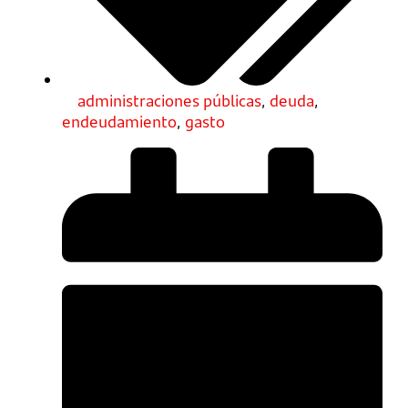
administraciones públicas
,
deuda
,
endeudamiento
,
gasto