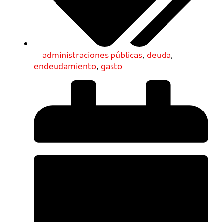
administraciones públicas
,
deuda
,
endeudamiento
,
gasto