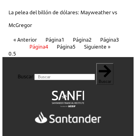
La pelea del billón de dólares: Mayweather vs
McGregor
« Anterior
Página
1
Página
2
Página
3
Página
4
Página
5
Siguiente »
Buscar
Buscar