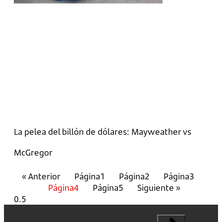
La pelea del billón de dólares: Mayweather vs
McGregor
« Anterior
Página
1
Página
2
Página
3
Página
4
Página
5
Siguiente »