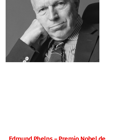
Edmund Phelps – Premio Nobel de