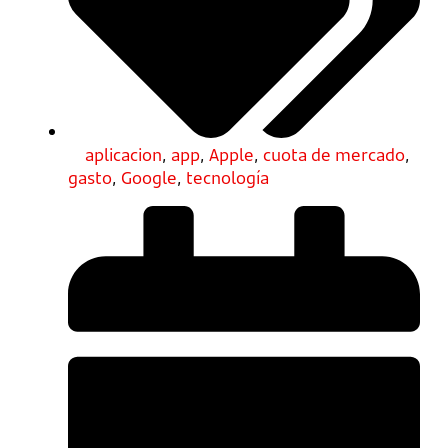
aplicacion
,
app
,
Apple
,
cuota de mercado
,
gasto
,
Google
,
tecnología