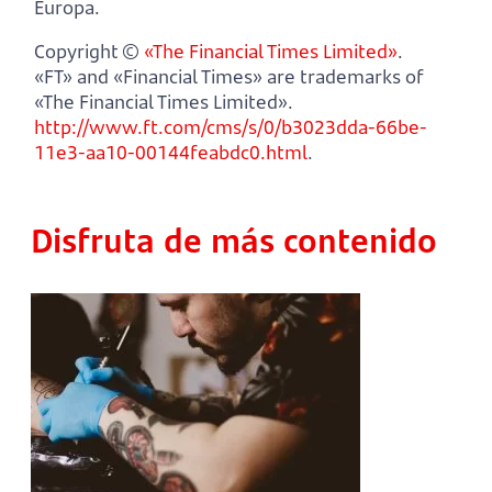
Europa.
Copyright ©
«The Financial Times Limited»
.
«FT» and «Financial Times» are trademarks of
«The Financial Times Limited».
http://www.ft.com/cms/s/0/b3023dda-66be-
11e3-aa10-00144feabdc0.html
.
Disfruta de más contenido