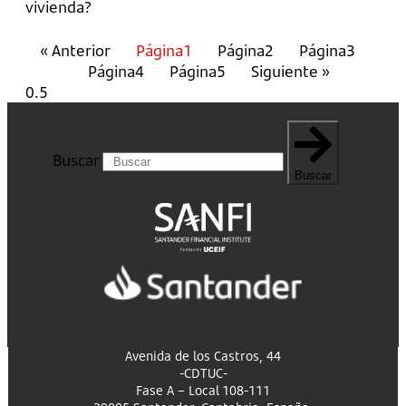
vivienda?
« Anterior
Página
1
Página
2
Página
3
Página
4
Página
5
Siguiente »
Buscar
Buscar
Avenida de los Castros, 44
-CDTUC-
Fase A – Local 108-111