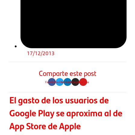
17/12/2013
Comparte este post
Facebook
Twitter
Linkedin
Instagram
Youtube
El gasto de los usuarios de
Google Play se aproxima al de
App Store de Apple