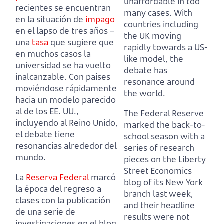
unaffordable in too
recientes se encuentran
many cases.
With
en la situación de
impago
countries including
en el lapso de tres años
–
the UK moving
una
tasa
que sugiere que
rapidly towards a US-
en muchos casos la
like model, the
universidad se ha vuelto
debate has
inalcanzable.
Con países
resonance around
moviéndose rápidamente
the world.
hacia un modelo parecido
al de los EE. UU.,
The Federal Reserve
incluyendo al Reino Unido,
marked the back-to-
el debate tiene
school season with a
resonancias alrededor del
series of research
mundo.
pieces on the Liberty
Street Economics
La
Reserva Federal
marcó
blog of its New York
la época del regreso a
branch last week,
clases con la publicación
and their headline
de una serie de
results were not
investigaciones en el blog