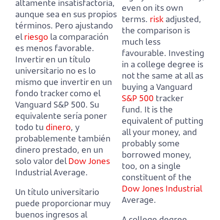
altamente insatisfactoria,
even on its own
aunque sea en sus propios
terms.
risk
adjusted,
términos.
Pero ajustando
the comparison is
el
riesgo
la comparación
much less
es menos favorable.
favourable.
Investing
Invertir en un título
in a college degree is
universitario no es lo
not the same at all as
mismo que invertir en un
buying a Vanguard
fondo tracker como el
S&P 500
tracker
Vanguard S&P 500.
Su
fund.
It is the
equivalente sería poner
equivalent of putting
todo tu
dinero
, y
all your money, and
probablemente también
probably some
dinero prestado, en un
borrowed money,
solo valor del
Dow Jones
too, on a single
Industrial Average.
constituent of the
Dow Jones Industrial
Un título universitario
Average.
puede proporcionar muy
buenos ingresos al
A college degree