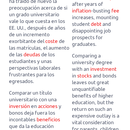
ha traído de nuevo la
after years of
preocupación acerca de si
inflation
-busting
fee
un grado universitario
increases, mounting
vale lo que cuesta en los
student
debt
and
EE. UU.,
después de años
disappointing job
de un incremento
prospects for
exorbitante del
coste
de
graduates.
las matrículas, el aumento
de las
deudas
de los
Comparing a
estudiantes y unas
university degree
perspectivas laborales
with an
investment
frustrantes para los
in
stocks
and bonds
egresados.
leaves out great
unquantifiable
Comparar un título
benefits of higher
universitario con una
education,
but the
inversión
en
acciones
y
return on such an
bonos deja fuera los
expensive outlay is a
incontables
beneficios
vital consideration
que da la educación
for parents, children