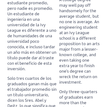
estudiante promedio,
may well pay off
pero nadie es promedio.
handsomely for the
Un estudiante de
average student, but
ingeniería en una
no one is average.
An
universidad de la Ivy
engineering student
League es diferente a uno
at an Ivy League
de humanidades de una
school is a different
universidad poco
proposition to an arts
conocida,
e incluso tardar
major from a lesser-
un año más en obtener un
known college,
and
título puede dar al traste
even taking one
con el beneficio de esta
extra year to finish
inversión.
one’s degree can
wreck the return on
Solo tres cuartos de los
investment.
graduados ganan más que
el trabajador promedio sin
Only three-quarters
un título universitario,
of graduates earn
dicen los Sres. Abel y
more than the
Deitz,
lo que significa que