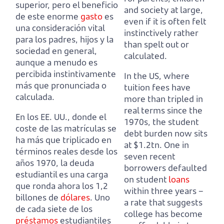
superior,
pero el beneficio
and society at large,
de este enorme
gasto
es
even if it is often felt
una consideración vital
instinctively rather
para los padres, hijos y la
than spelt out or
sociedad en general,
calculated.
aunque a menudo es
percibida instintivamente
In the US, where
más que pronunciada o
tuition fees have
calculada.
more than tripled in
real terms since the
En los EE. UU., donde el
1970s,
the student
coste de las matrículas se
debt burden now sits
ha más que triplicado en
at $1.2tn.
One in
términos reales desde los
seven recent
años 1970,
la deuda
borrowers defaulted
estudiantil es una carga
on student
loans
que ronda ahora los 1,2
within three years
–
billones de
dólares
.
Uno
a rate that suggests
de cada siete de los
college has become
préstamos
estudiantiles