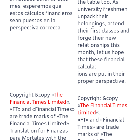
the table too.
As
mes,
esperemos que
university freshmen
estos cálculos financieros
unpack their
sean puestos en la
belongings, attend
perspectiva correcta.
their first classes and
forge their new
relationships this
month,
let us hope
that these financial
calculat
ions are put in their
proper perspective.
Copyright &copy «
The
Copyright &copy
Financial Times Limited
«.
«
The Financial Times
«FT» and «Financial Times»
Limited
«.
are trade marks of «The
«FT» and «Financial
Financial Times Limited».
Times» are trade
Translation for Finanzas
marks of «The
para Mortales with the