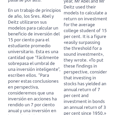
year, Mr Abel and Mr
Deitz used their
En un trabajo de principios
models to calculate a
de año, los Sres. Abel y
return on investment
Deitz utilizaron sus
for the average
modelos para calcular un
college student of 15
beneficio de inversión del
per cent.
It is a figure
15 por ciento para el
«easily surpassing
estudiante promedio
the threshold for a
universitario.
Esta es una
sound investment»,
cantidad que “fácilmente
they wrote.
«
To put
sobrepasa el umbral de
these findings in
una inversión inteligente”,
perspective, consider
escriben ellos.
“Para
that investing in
poner estas conclusiones
stocks
has yielded an
en perspectiva,
annual return of 7
consideremos que una
per cent and
inversión en acciones
ha
investment in bonds
rendido un 7 por ciento
an annual return of 3
anual y una inversión en
per cent since 1950.»