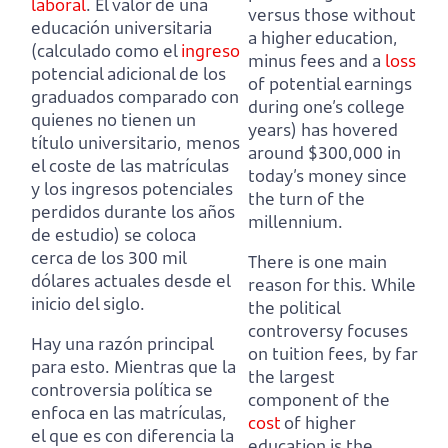
laboral
.
El valor de una
versus those without
educación universitaria
a higher education,
(calculado como el
ingreso
minus fees and a
loss
potencial adicional de los
of potential earnings
graduados comparado con
during one’s college
quienes no tienen un
years) has hovered
título universitario,
menos
around $300,000 in
el coste de las matrículas
today’s money since
y los ingresos potenciales
the turn of the
perdidos durante los años
millennium.
de estudio) se coloca
cerca de los 300 mil
There is one main
dólares actuales desde el
reason for this.
While
inicio del siglo.
the political
controversy focuses
Hay una razón principal
on tuition fees,
by far
para esto.
Mientras que la
the largest
controversia política se
component of the
enfoca en las matrículas,
cost
of higher
el que es con diferencia la
education is the