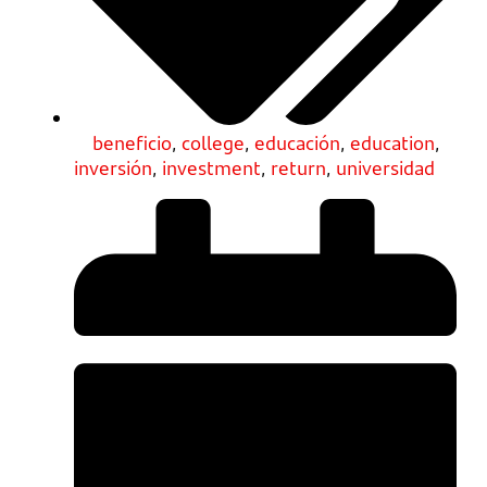
beneficio
,
college
,
educación
,
education
,
inversión
,
investment
,
return
,
universidad