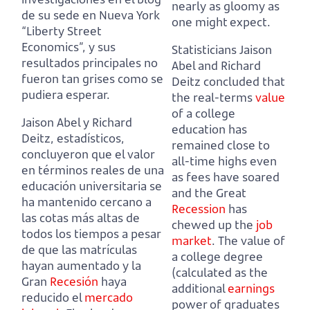
nearly as gloomy as
de su sede en Nueva York
one might expect.
“Liberty Street
Economics”,
y sus
Statisticians Jaison
resultados principales no
Abel and Richard
fueron tan grises como se
Deitz concluded that
pudiera esperar.
the real-terms
value
of a college
Jaison Abel y Richard
education
has
Deitz, estadísticos,
remained close to
concluyeron que el valor
all-time highs even
en términos reales de una
as fees have soared
educación universitaria
se
and the Great
ha mantenido cercano a
Recession
has
las cotas más altas de
chewed up the
job
todos los tiempos a pesar
market
.
The value of
de que las matrículas
a college degree
hayan aumentado y la
(calculated as the
Gran
Recesión
haya
additional
earnings
reducido el
mercado
power of graduates