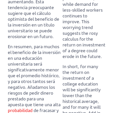
aumentando.
Esta
while demand for
tendencia preocupante
less-skilled workers
sugiere que el cálculo
continues to
optimista del beneficio de
improve.
This
la inversión en un título
worrying trend
universitario se puede
suggests the rosy
erosionar en un futuro.
calculus for the
return on investment
En resumen, para muchos
of a degree could
el beneficio de la inversión
erode in the future.
en una educación
universitaria será
In short, for many
significativamente menor
the return on
que el promedio histórico,
investment of a
y para otros tantos será
college education
negativo.
Añadamos los
will be significantly
riesgos de pedir dinero
lower than the
prestado para una
historical average,
apuesta que tiene una alta
and for many it will
probabilidad
de fracasar y
be negative.
Add in