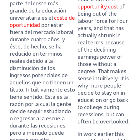
parte del coste más
opportunity cost
of
grande de la educación
being out of the
universitaria es el
coste de
labour force for four
oportunidad
por estar
years,
and that has
fuera del mercado laboral
actually shrunk in
durante cuatro años,
y
real terms because
éste, de hecho, se ha
of the declining
reducido en términos
earnings power of
reales debido a la
those without a
disminución de los
degree.
That makes
ingresos potenciales de
sense intuitively.
It is
aquellos que no tienen un
why more people
título.
Intuitivamente esto
decide to stay on in
tiene sentido.
Esta es la
education or go back
razón por la cual la gente
to college during
decide seguir estudiando
recessions, but can
o regresar a la escuela
often be overlooked.
durante las recesiones,
pero a menudo puede
In work earlier this
pasarse por alto.