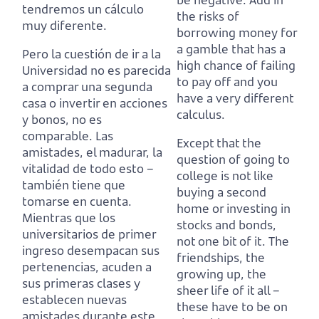
tendremos un cálculo
the risks of
muy diferente.
borrowing money for
a gamble that has a
Pero la cuestión de ir a la
high chance of failing
Universidad no es parecida
to pay off and you
a comprar una segunda
have a very different
casa o invertir en acciones
calculus.
y bonos, no es
comparable.
Las
Except that the
amistades, el madurar, la
question of going to
vitalidad de todo esto –
college is not like
también tiene que
buying a second
tomarse en cuenta.
home or investing in
Mientras que los
stocks and bonds,
universitarios de primer
not one bit of it.
The
ingreso desempacan sus
friendships, the
pertenencias, acuden a
growing up, the
sus primeras clases y
sheer life of it all –
establecen nuevas
these have to be on
amistades durante este