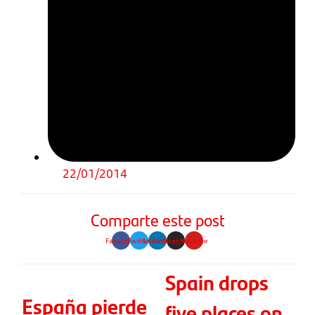
22/01/2014
Comparte este post
Facebook
Twitter
Linkedin
Instagram
Youtube
Spain drops
España pierde
five places on