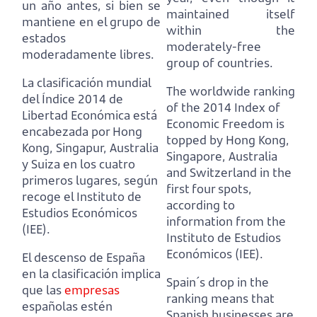
un año antes,
si bien se
maintained itself
mantiene en el grupo de
within the
estados
moderately-free
moderadamente libres.
group of countries.
La clasificación mundial
The worldwide ranking
del Índice 2014 de
of the 2014 Index of
Libertad Económica está
Economic Freedom is
encabezada
por Hong
topped
by Hong Kong,
Kong, Singapur, Australia
Singapore, Australia
y Suiza en los cuatro
and Switzerland in the
primeros lugares,
según
first four spots,
recoge el Instituto de
according to
Estudios Económicos
information from the
(IEE).
Instituto de Estudios
Económicos (IEE).
El descenso de España
en la clasificación implica
Spain´s drop in the
que las
empresas
ranking means
that
españolas estén
Spanish businesses are