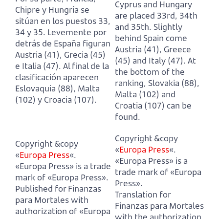
Cyprus and Hungary
Chipre y Hungría se
are placed 33rd, 34th
sitúan en los puestos 33,
and 35th.
Slightly
34 y 35.
Levemente por
behind Spain come
detrás de España figuran
Austria (41), Greece
Austria (41), Grecia (45)
(45) and Italy (47).
At
e Italia (47).
Al final de la
the bottom of the
clasificación aparecen
ranking, Slovakia (88),
Eslovaquia (88), Malta
Malta (102) and
(102) y Croacia (107).
Croatia (107) can be
found.
Copyright &copy
Copyright &copy
«
Europa Press
«.
«
Europa Press
«.
«Europa Press» is a
«Europa Press» is a trade
trade mark of «Europa
mark of «Europa Press».
Press».
Published for Finanzas
Translation for
para Mortales with
Finanzas para Mortales
authorization of «Europa
with the authorization