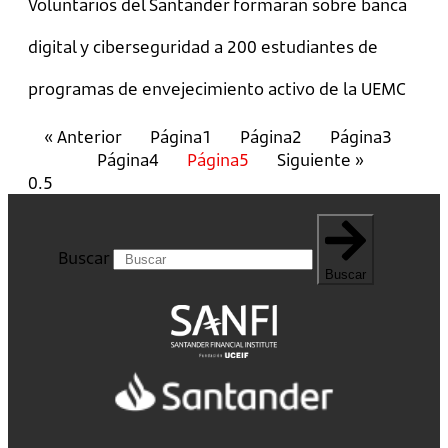
Voluntarios del Santander formarán sobre banca
digital y ciberseguridad a 200 estudiantes de
programas de envejecimiento activo de la UEMC
« Anterior
Página
1
Página
2
Página
3
Página
4
Página
5
Siguiente »
Buscar
Buscar