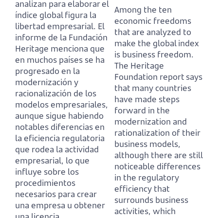
analizan para elaborar el
Among the ten
índice global figura la
economic freedoms
libertad empresarial.
El
that are analyzed to
informe de la Fundación
make the global index
Heritage menciona que
is business freedom.
en muchos países se ha
The Heritage
progresado en la
Foundation report says
modernización y
that many countries
racionalización de los
have made steps
modelos empresariales,
forward in the
aunque sigue habiendo
modernization and
notables diferencias en
rationalization of their
la eficiencia regulatoria
business models,
que rodea la actividad
although there are still
empresarial,
lo que
noticeable differences
influye sobre los
in the regulatory
procedimientos
efficiency that
necesarios para crear
surrounds business
una empresa u obtener
activities,
which
una licencia.