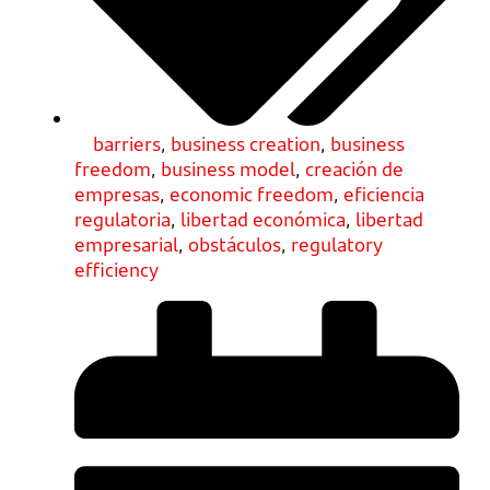
barriers
,
business creation
,
business
freedom
,
business model
,
creación de
empresas
,
economic freedom
,
eficiencia
regulatoria
,
libertad económica
,
libertad
empresarial
,
obstáculos
,
regulatory
efficiency