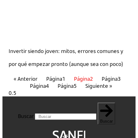
Invertir siendo joven: mitos, errores comunes y
por qué empezar pronto (aunque sea con poco)
« Anterior
Página
1
Página
2
Página
3
Página
4
Página
5
Siguiente »
Buscar
Buscar