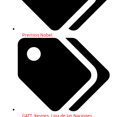
Premios Nobel
GATT
,
Keynes
,
Liga de las Naciones
,