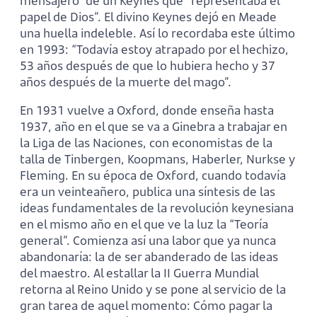
mensajero” de un Keynes que “representaba el
papel de Dios”. El divino Keynes dejó en Meade
una huella indeleble. Así lo recordaba este último
en 1993: “Todavía estoy atrapado por el hechizo,
53 años después de que lo hubiera hecho y 37
años des­pués de la muerte del mago”.
En 1931 vuelve a Oxford, donde enseña hasta
1937, año en el que se va a Ginebra a trabajar en
la Liga de las Nacio­nes, con economistas de la
talla de Tinbergen, Koopmans, Haberler, Nurkse y
Fleming. En su época de Oxford, cuando todavía
era un veinteañero, publica una síntesis de las
ideas fundamentales de la revolución keynesiana
en el mismo año en el que ve la luz la “Teoría
gene­ral”. Comienza así una labor que ya nunca
abandonaría: la de ser abanderado de las ideas
del maestro. Al estallar la II Guerra Mundial
retorna al Reino Unido y se pone al servicio de la
gran tarea de aquel momento: Cómo pagar la