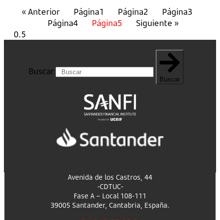
« Anterior
Página
1
Página
2
Página
3
Página
4
Página
5
Siguiente »
Buscar
Buscar
Avenida de los Castros, 44
-CDTUC-
Fase A – Local 108-111
39005 Santander, Cantabria, España.