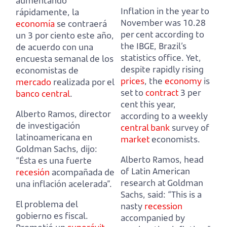
aumentando
Inflation in the year to
rápidamente,
la
November was 10.28
economía
se contraerá
per cent according to
un 3 por ciento este año,
the IBGE, Brazil’s
de acuerdo con una
statistics office.
Yet,
encuesta semanal de los
despite rapidly rising
economistas de
prices
,
the
economy
is
mercado
realizada por el
set to
contract
3 per
banco central
.
cent this year,
Alberto Ramos, director
according to a weekly
de investigación
central bank
survey of
latinoamericana en
market
economists.
Goldman Sachs, dijo:
Alberto Ramos, head
“Ésta es una fuerte
of Latin American
recesión
acompañada de
research at Goldman
una inflación acelerada”.
Sachs, said:
“This is a
El problema del
nasty
recession
gobierno es fiscal.
accompanied by