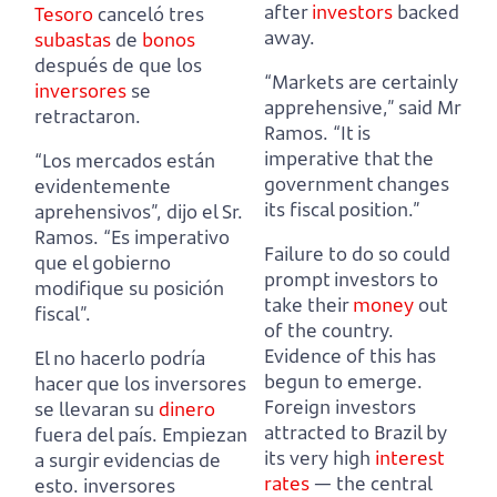
after
investors
backed
Tesoro
canceló tres
away.
subastas
de
bonos
después de que los
“Markets are certainly
inversores
se
apprehensive,” said Mr
retractaron.
Ramos.
“It is
imperative that the
“Los mercados están
government changes
evidentemente
its fiscal position.”
aprehensivos”, dijo el Sr.
Ramos.
“Es imperativo
Failure to do so could
que el gobierno
prompt investors to
modifique su posición
take their
money
out
fiscal”.
of the country.
Evidence of this has
El no hacerlo podría
begun to emerge.
hacer que los inversores
Foreign investors
se llevaran su
dinero
attracted to Brazil by
fuera del país.
Empiezan
its very high
interest
a surgir evidencias de
rates
— the central
esto.
inversores