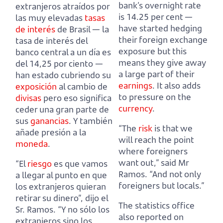
bank’s overnight rate
extranjeros atraídos por
is 14.25 per cent —
las muy elevadas
tasas
have started hedging
de interés
de Brasil
— la
their foreign exchange
tasa de interés del
exposure but this
banco central a un día es
means they give away
del 14,25 por ciento —
a large part of their
han estado cubriendo su
earnings
.
It also adds
exposición
al cambio de
to pressure on the
divisas
pero eso significa
currency
.
ceder una gran parte de
sus
ganancias
.
Y también
“The
risk
is that we
añade presión a la
will reach the point
moneda
.
where foreigners
want out,” said Mr
“El
riesgo
es que vamos
Ramos.
“And not only
a llegar al punto en que
foreigners but locals.”
los extranjeros quieran
retirar su dinero”, dijo el
The statistics office
Sr. Ramos.
“Y no sólo los
also reported on
extranjeros sino los