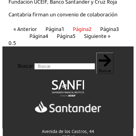
Fundación UCEIF, Banco Santander y Cruz Roja
Cantabria firman un convenio de colaboración
« Anterior
Página
1
Página
2
Página
3
Página
4
Página
5
Siguiente »
Buscar
Buscar
Avenida de los Castros, 44