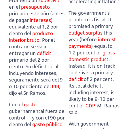
Prometió un
superávit
accelerating inflation.”
en el
presupuesto
The government’s
primario este año
(antes
problem is fiscal. It
de pagar
intereses
)
promised a primary
equivalente al 1,2 por
budget
surplus
this
ciento del
producto
year
(before
interest
interior bruto
.
Por el
payments
) equal to
contrario se va a
1.2 per cent of
gross
entregar un
déficit
domestic product
.
primario del 2 por
Instead, it is on track
ciento.
Su déficit total,
to deliver a primary
incluyendo intereses,
deficit
of 2 per cent.
seguramente será del 9
Its total deficit,
o 10 por ciento del
PIB
,
including interest, is
dijo el Sr. Ramos.
likely to be 9-10 per
Con el
gasto
cent of
GDP
, Mr Ramos
gubernamental fuera de
said.
control — y con el 90 por
With government
ciento del
gasto público