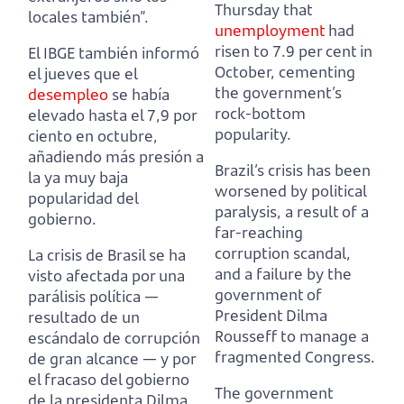
Thursday that
locales también”.
unemployment
had
risen to 7.9 per cent in
El IBGE también informó
October,
cementing
el jueves que el
the government’s
desempleo
se había
rock-bottom
elevado hasta el 7,9 por
popularity.
ciento en octubre,
añadiendo más presión a
Brazil’s crisis has been
la ya muy baja
worsened by political
popularidad del
paralysis,
a result of a
gobierno.
far-reaching
corruption scandal,
La crisis de Brasil se ha
and a failure by the
visto afectada por una
government of
parálisis política
—
President Dilma
resultado de un
Rousseff to manage a
escándalo de corrupción
fragmented Congress.
de gran alcance —
y por
el fracaso del gobierno
The government
de la presidenta Dilma