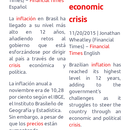
Times) –
Financial Times
economic
Español
crisis
La
inflación
en Brasil ha
llegado a su nivel más
alto en 12 años,
11/20/2015 | Jonathan
añadiendo retos al
Wheatley (Financial
gobierno que está
Times) –
Financial
esforzándose por dirigir
Times
English
al país a través de una
Brazilian
inflation
has
crisis
económica y
reached its highest
política.
level in 12 years,
La inflación anual a
adding to the
noviembre era de 10,28
government’s
por ciento según el IBGE,
challenges as it
el Instituto Brasileño de
struggles to steer the
Geografía y Estadística.
country through an
Sin embargo, a pesar de
economic and political
que los
precios
están
crisis
.