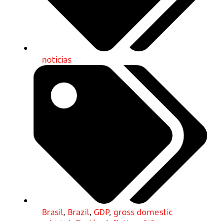
noticias
Brasil
,
Brazil
,
GDP
,
gross domestic