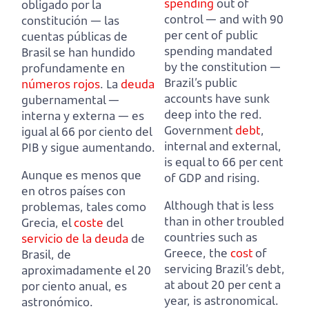
spending
out of
obligado por la
control — and with 90
constitución —
las
per cent of public
cuentas públicas de
spending mandated
Brasil se han hundido
by the constitution —
profundamente en
Brazil’s public
números rojos
.
La
deuda
accounts have sunk
gubernamental —
deep into the red.
interna y externa — es
Government
debt
,
igual al 66 por ciento del
internal and external,
PIB y sigue aumentando.
is equal to 66 per cent
Aunque es menos que
of GDP and rising.
en otros países con
Although that is less
problemas, tales como
than in other troubled
Grecia,
el
coste
del
countries such as
servicio de la deuda
de
Greece,
the
cost
of
Brasil, de
servicing Brazil’s debt,
aproximadamente el 20
at about 20 per cent a
por ciento anual, es
year, is astronomical.
astronómico.