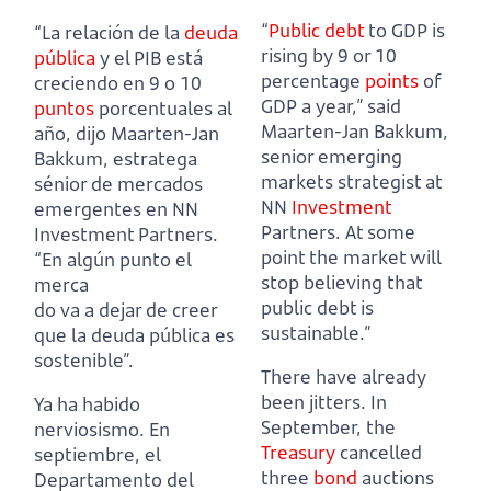
“
Public debt
to GDP is
“La relación de la
deuda
rising by 9 or 10
pública
y el PIB está
percentage
points
of
creciendo en 9 o 10
GDP a year,”
said
puntos
porcentuales al
Maarten-Jan Bakkum,
año,
dijo Maarten-Jan
senior emerging
Bakkum, estratega
markets strategist at
sénior de mercados
NN
Investment
emergentes en NN
Partners.
At some
Investment Partners.
point the market will
“En algún punto el
stop believing that
merca
public debt is
do va a dejar de creer
sustainable.”
que la deuda pública es
sostenible”.
There have already
been jitters. In
Ya ha habido
September, the
nerviosismo. En
Treasury
cancelled
septiembre, el
three
bond
auctions
Departamento del