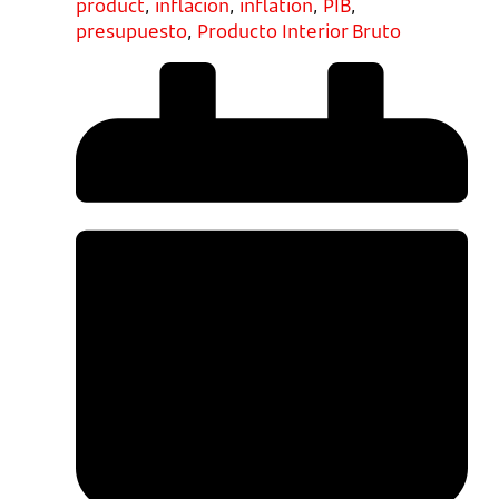
product
,
inflación
,
inflation
,
PIB
,
presupuesto
,
Producto Interior Bruto