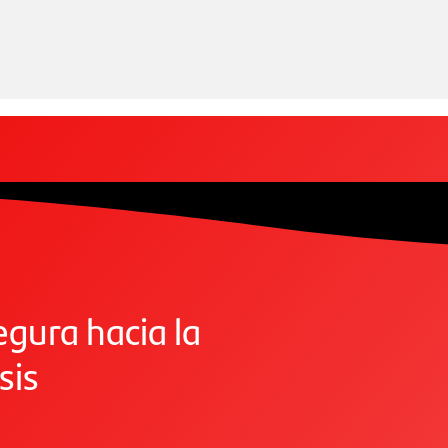
gura hacia la
sis