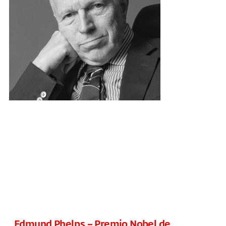
Edmund Phelps – Premio Nobel de