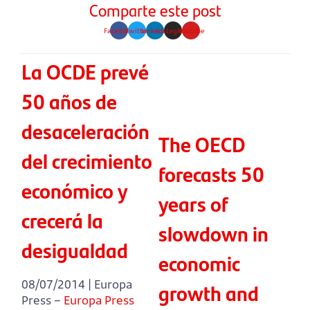
Comparte este post
Facebook
Twitter
Linkedin
Instagram
Youtube
La OCDE prevé
50 años de
desaceleración
The OECD
del crecimiento
forecasts 50
económico y
years of
crecerá la
slowdown in
desigualdad
economic
08/07/2014 | Europa
growth and
Press –
Europa Press