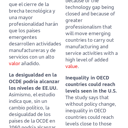
because of the
que el cierre de la
technology gap being
brecha tecnológica y
closed and because of
una mayor
greater
profesionalidad
harán
professionalism
that
que los países
will move emerging
emergentes
countries to carry out
desarrollen actividades
manufacturing and
manufactureras y de
service activities with a
servicios con un alto
high level of added
valor
añadido.
value
.
La desigualdad en la
Inequality in OECD
OCDE podría alcanzar
countries could reach
los niveles de EE.UU.
levels seen in the U.S.
Asimismo, el estudio
The study says that
indica que, sin un
without policy change,
cambio político, la
inequality in OECD
desigualdad de los
countries
could reach
países de la OCDE en
levels close to those
2060
podría alcanzar