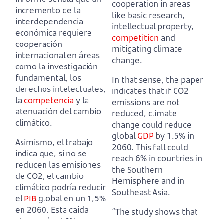
cooperation
in areas
incremento de la
like basic research,
interdependencia
intellectual property,
económica requiere
competition
and
cooperación
mitigating climate
internacional
en áreas
change.
como la investigación
fundamental, los
In that sense, the paper
derechos intelectuales,
indicates that if CO2
la
competencia
y la
emissions are not
atenuación del cambio
reduced, climate
climático.
change could reduce
global
GDP
by 1.5% in
Asimismo, el trabajo
2060.
This fall could
indica que, si no se
reach 6% in countries in
reducen las emisiones
the Southern
de CO2, el cambio
Hemisphere and in
climático podría reducir
Southeast Asia.
el
PIB
global en un 1,5%
en 2060.
Esta caída
“The study shows that