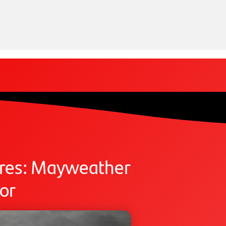
lares: Mayweather
or