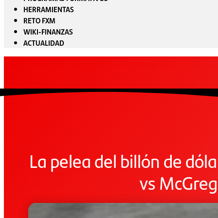
HERRAMIENTAS
RETO FXM
WIKI-FINANZAS
ACTUALIDAD
La pelea del billón de dó
vs McGreg