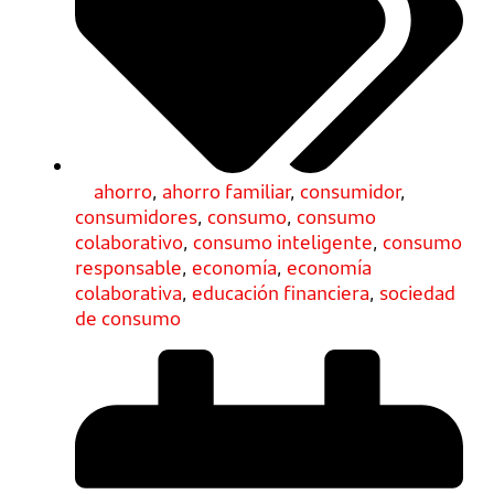
ahorro
,
ahorro familiar
,
consumidor
,
consumidores
,
consumo
,
consumo
colaborativo
,
consumo inteligente
,
consumo
responsable
,
economía
,
economía
colaborativa
,
educación financiera
,
sociedad
de consumo