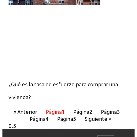
¿Qué es la tasa de esfuerzo para comprar una
vivienda?
« Anterior
Página
1
Página
2
Página
3
Página
4
Página
5
Siguiente »