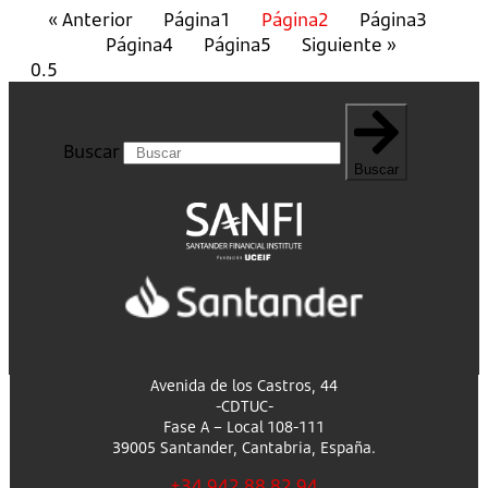
« Anterior
Página
1
Página
2
Página
3
Página
4
Página
5
Siguiente »
Buscar
Buscar
Avenida de los Castros, 44
-CDTUC-
Fase A – Local 108-111
39005 Santander, Cantabria, España.
+34 942 88 82 94