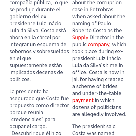
compañía pública, lo que
about the corruption
se produjo durante el
case in Petrobras
gobierno del ex
when asked about the
presidente Luiz Inácio
naming of Paulo
Lula da Silva.
Costa está
Roberto Costa
as the
ahora en la cárcel por
Supply
Director in the
integrar un esquema de
public
company
, which
sobornos y sobresueldos
took place during ex-
en el que
president Luiz Inácio
supuestamente están
Lula da Silva´s time in
implicados decenas de
office.
Costa is now in
políticos.
jail for having created
a scheme of brides
La presidenta ha
and under-the-table
asegurado que Costa fue
payment
in which
propuesto como director
dozens of politicians
porque reunía
are allegedly involved.
"credenciales" para
ocupar el cargo.
The president said
"Descubrir que él hizo
Costa was named