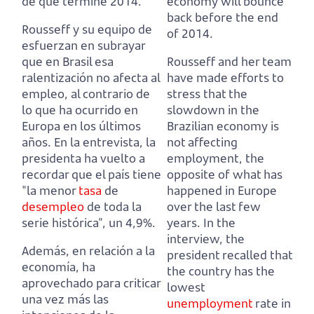
de que termine 2014.
economy will bounce
back before the end
Rousseff y su equipo de
of 2014.
esfuerzan en subrayar
que en Brasil esa
Rousseff and her team
ralentización no afecta al
have made efforts to
empleo,
al contrario de
stress that the
lo que ha ocurrido en
slowdown in the
Europa en los últimos
Brazilian economy is
años.
En la entrevista, la
not affecting
presidenta ha vuelto a
employment,
the
recordar que el país tiene
opposite of what has
"la menor
tasa
de
happened in Europe
desempleo
de toda la
over the last few
serie histórica", un 4,9%.
years.
In the
interview, the
Además, en relación a la
president recalled that
economía, ha
the country has the
aprovechado para criticar
lowest
una vez más las
unemployment
rate in