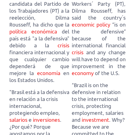
candidata del Partido de
Workers´ Party (PT),
los Trabajadores (PT) a la
Dilma Rousseff,
has
reelección, Dilma
said the country´s
Rousseff,
ha dicho que la
economic policy
“is on
política económica
del
the defensive”
país está "a la defensiva"
because of the
debido a la
crisis
international financial
financiera internacional
y
crisis
and any change
que cualquier cambio
will have to depend on
dependerá de que
improvement in the
mejore la
economía
en
economy
of the U.S.
los Estados Unidos.
“Brazil is on the
"Brasil está a la defensiva
defensive in relation
en relación a la crisis
to the international
internacional,
crisis, protecting
protegiendo empleo,
employment, salaries
salarios
e
inversiones
.
and
investment
.
Why?
¿Por qué?
Porque
Because we are
apostamos por la
committed to the