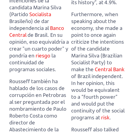
intenciones de
la
its history”, at 4.9%.
candidata Marina Silva
(Partido
Socialista
Furthermore, when
Brasileño) de dar
speaking about the
independencia al
Banco
economy, she made a
Central
de Brasil.
En su
point to once again
opinión, eso equivaldría a
criticize the intentions
crear "un cuarto poder" y
of
the candidate
pondría en
riesgo
la
Marina Silva (Brazilian
continuidad de
Socialist Party) to
programas sociales.
make the
Central Bank
of Brazil independent.
Rousseff también ha
In her opinion, this
hablado de los casos de
would be equivalent
corrupción en Petrobras
to a “fourth power”
al ser preguntada por el
and would put the
nombramiento de Paulo
continuity of the social
Roberto Costa
como
programs at
risk
.
director de
Abastecimiento de la
Rousseff also talked