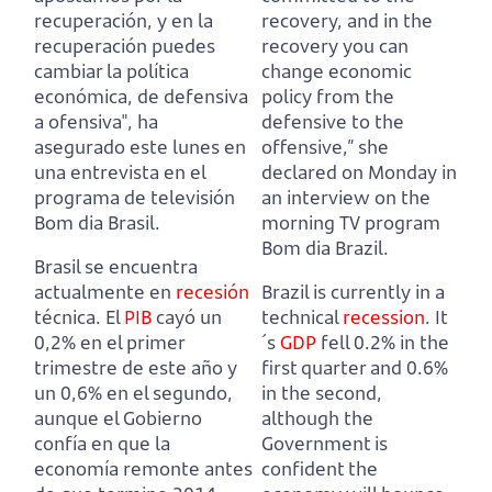
recuperación, y en la
recovery, and in the
recuperación puedes
recovery you can
cambiar la política
change economic
económica, de defensiva
policy from the
a ofensiva",
ha
defensive to the
asegurado este lunes en
offensive,”
she
una entrevista en el
declared on Monday in
programa de televisión
an interview on the
Bom dia Brasil.
morning TV program
Bom dia Brazil.
Brasil se encuentra
actualmente en
recesión
Brazil is currently in a
técnica.
El
PIB
cayó un
technical
recession
.
It
0,2% en el primer
´s
GDP
fell 0.2% in the
trimestre de este año y
first quarter and 0.6%
un 0,6% en el segundo,
in the second,
aunque el Gobierno
although the
confía en que la
Government is
economía remonte antes
confident the