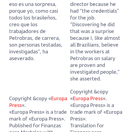
eso es una sorpresa,
director because he
porque yo, como casi
had “the credentials”
todos los brasileños,
for the job.
creo que los
“Discovering he did
trabajadores de
that was a surprise
Petrobras, de carrera,
because I, like almost
son personas testadas,
all Brazilians,
believe
investigadas", ha
in the workers at
aseverado.
Petrobras on salary
are proven and
investigated people,”
she asserted.
Copyright &copy
Copyright &copy «
Europa
«
Europa Press
«.
Press
«.
«Europa Press» is a
«Europa Press» is a trade
trade mark of «Europa
mark of «Europa Press».
Press».
Published for Finanzas
Translation for