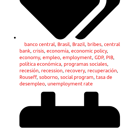
banco central
,
Brasil
,
Brazil
,
bribes
,
central
bank
,
crisis
,
economía
,
economic policy
,
economy
,
empleo
,
employment
,
GDP
,
PIB
,
política económica
,
programas sociales
,
recesión
,
recession
,
recovery
,
recuperación
,
Rouseff
,
soborno
,
social program
,
tasa de
desempleo
,
unemployment rate