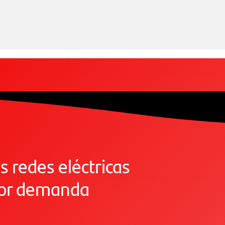
s redes eléctricas
yor demanda