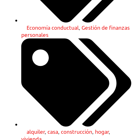
Economía conductual
,
Gestión de finanzas
personales
alquiler
,
casa
,
construcción
,
hogar
,
vivienda