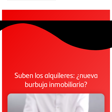
Suben los alquileres: ¿nueva
burbuja inmobiliaria?