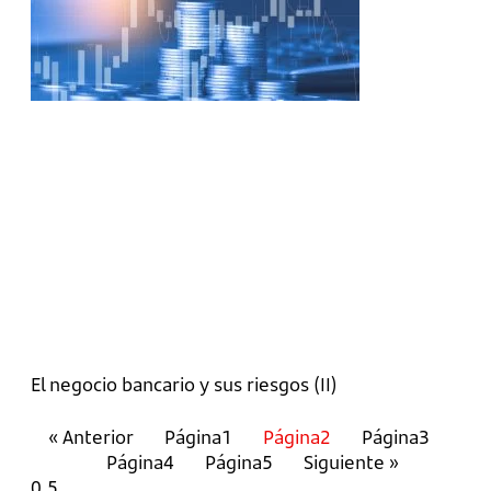
El negocio bancario y sus riesgos (II)
« Anterior
Página
1
Página
2
Página
3
Página
4
Página
5
Siguiente »