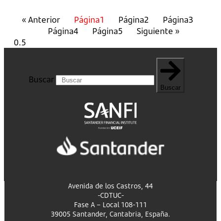
« Anterior
Página
1
Página
2
Página
3
Página
4
Página
5
Siguiente »
Buscar
Buscar
Avenida de los Castros, 44
-CDTUC-
Fase A – Local 108-111
39005 Santander, Cantabria, España.