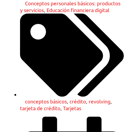
Conceptos personales básicos: productos
y servicios
,
Educación financiera digital
conceptos básicos
,
crédito
,
revolving
,
tarjeta de crédito
,
Tarjetas