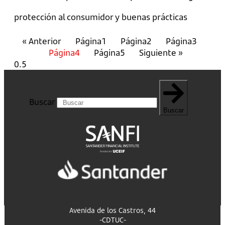
protección al consumidor y buenas prácticas
« Anterior
Página
1
Página
2
Página
3
Página
4
Página
5
Siguiente »
Buscar
Buscar
Avenida de los Castros, 44
-CDTUC-