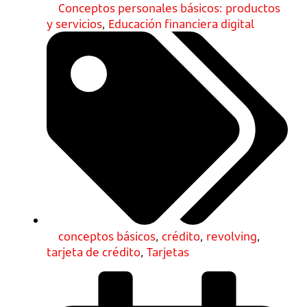
Conceptos personales básicos: productos
y servicios
,
Educación financiera digital
conceptos básicos
,
crédito
,
revolving
,
tarjeta de crédito
,
Tarjetas