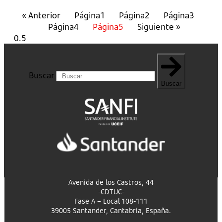
« Anterior
Página
1
Página
2
Página
3
Página
4
Página
5
Siguiente »
Buscar
Buscar
Avenida de los Castros, 44
-CDTUC-
Fase A – Local 108-111
39005 Santander, Cantabria, España.