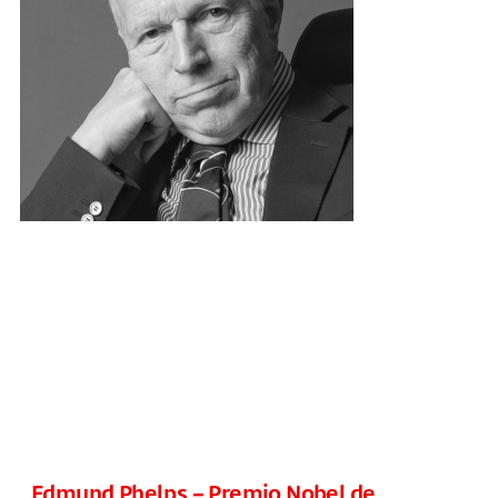
Edmund Phelps – Premio Nobel de