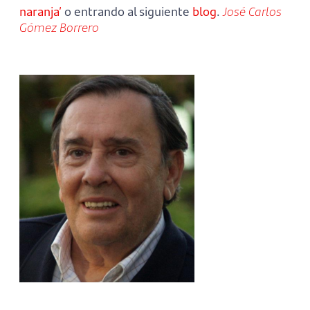
naranja’
o entrando al siguiente
blog
.
José Carlos
Gómez Borrero