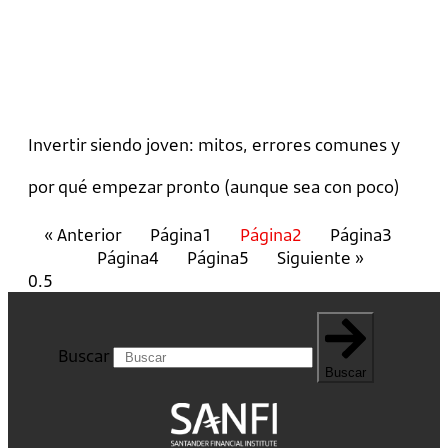
Invertir siendo joven: mitos, errores comunes y
por qué empezar pronto (aunque sea con poco)
« Anterior
Página
1
Página
2
Página
3
Página
4
Página
5
Siguiente »
Buscar
Buscar