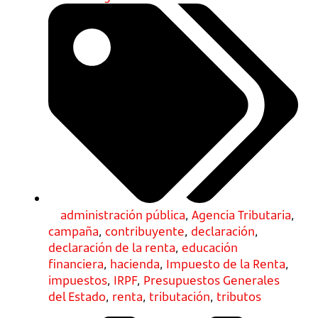
administración pública
,
Agencia Tributaria
,
campaña
,
contribuyente
,
declaración
,
declaración de la renta
,
educación
financiera
,
hacienda
,
Impuesto de la Renta
,
impuestos
,
IRPF
,
Presupuestos Generales
del Estado
,
renta
,
tributación
,
tributos