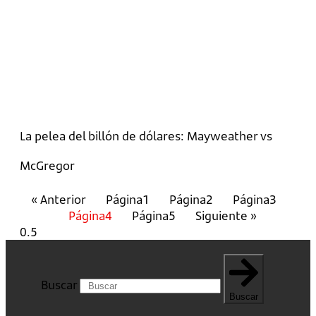
La pelea del billón de dólares: Mayweather vs
McGregor
« Anterior
Página
1
Página
2
Página
3
Página
4
Página
5
Siguiente »
Buscar
Buscar