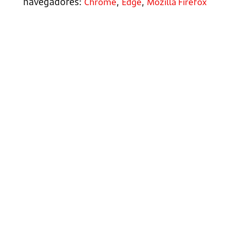
navegadores:
,
,
Chrome
Edge
Mozilla Firefox