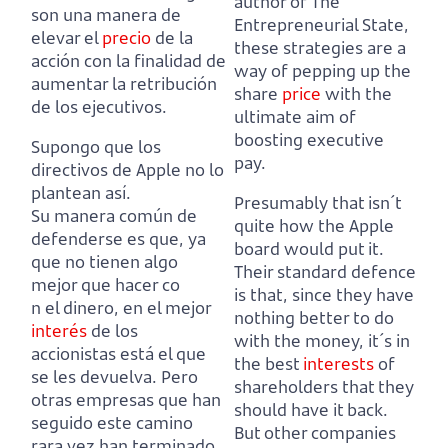
author of The
son una manera de
Entrepreneurial State,
elevar el
precio
de la
these strategies are a
acción con la finalidad de
way of pepping up the
aumentar la retribución
share
price
with the
de los ejecutivos.
ultimate aim of
boosting executive
Supongo que los
pay.
directivos de Apple no lo
plantean así.
Presumably that isn´t
Su manera común de
quite how the Apple
defenderse es que, ya
board would put it.
que no tienen algo
Their standard defence
mejor que hacer co
is that, since they have
n el dinero, en el mejor
nothing better to do
interés
de los
with the money, it´s in
accionistas está el que
the best
interests
of
se les devuelva.
Pero
shareholders that they
otras empresas que han
should have it back.
seguido este camino
But other companies
rara vez han terminado