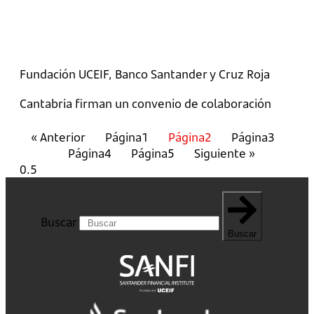
Fundación UCEIF, Banco Santander y Cruz Roja
Cantabria firman un convenio de colaboración
« Anterior
Página
1
Página
2
Página
3
Página
4
Página
5
Siguiente »
Buscar
Buscar