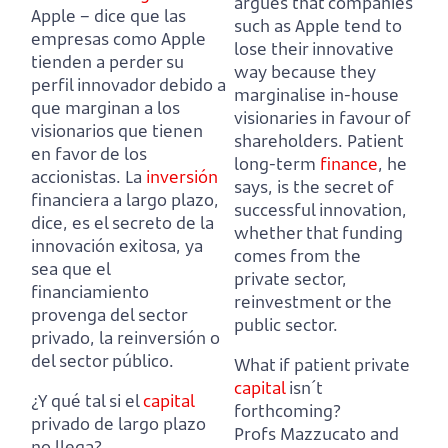
argues that companies
Apple
– dice que las
such as Apple tend to
empresas como Apple
lose their innovative
tienden a perder su
way because they
perfil innovador debido a
marginalise in-house
que marginan a los
visionaries in favour of
visionarios que tienen
shareholders.
Patient
en favor de los
long-term
finance
, he
accionistas.
La
inversión
says, is the secret of
financiera a largo plazo,
successful innovation,
dice, es el secreto de la
whether that funding
innovación exitosa, ya
comes from the
sea que el
private sector,
financiamiento
reinvestment or the
provenga del sector
public sector.
privado, la reinversión o
del sector público.
What if patient private
capital
isn´t
¿Y qué tal si el
capital
forthcoming?
privado de largo plazo
Profs Mazzucato and
no llega?