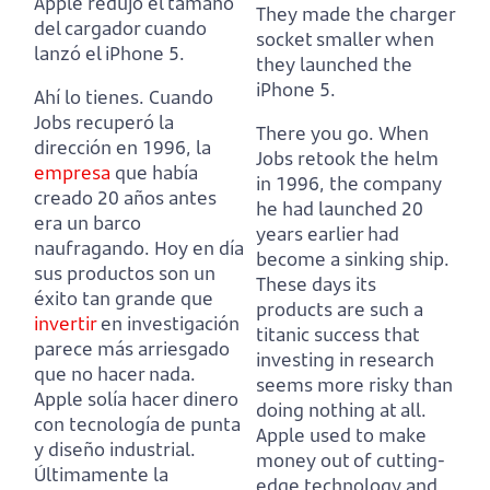
Apple redujo el tamaño
They made the charger
del cargador cuando
socket smaller when
lanzó el iPhone 5.
they launched the
iPhone 5.
Ahí lo tienes. Cuando
Jobs recuperó la
There you go. When
dirección en 1996, la
Jobs retook the helm
empresa
que había
in 1996, the company
creado 20 años antes
he had launched 20
era un barco
years earlier had
naufragando.
Hoy en día
become a sinking ship.
sus productos son un
These days its
éxito tan grande que
products are such a
invertir
en investigación
titanic success that
parece más arriesgado
investing in research
que no hacer nada.
seems more risky than
Apple solía hacer dinero
doing nothing at all.
con tecnología de punta
Apple used to make
y diseño industrial.
money out of cutting-
Últimamente la
edge technology and