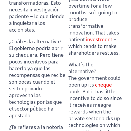
transformadoras.
Esto
overtime for a few
necesita investigación
months isn´t going to
paciente – lo que tiende
produce
a inquietar a los
transformative
accionistas.
innovation.
That takes
patient
investment
–
¿Cuál es la alternativa?
which tends to make
El gobierno podría abrir
shareholders restless.
su chequera.
Pero tiene
pocos incentivos para
What´s the
hacerlo ya que las
alternative?
recompensas que recibe
The government could
son pocas cuando el
open up its
cheque
sector privado
book.
But it has little
aprovecha las
incentive to do so since
tecnologías por las que
it receives meagre
el sector público ha
rewards when the
apostado.
private sector picks up
technologies on which
¿Te refieres a la notoria