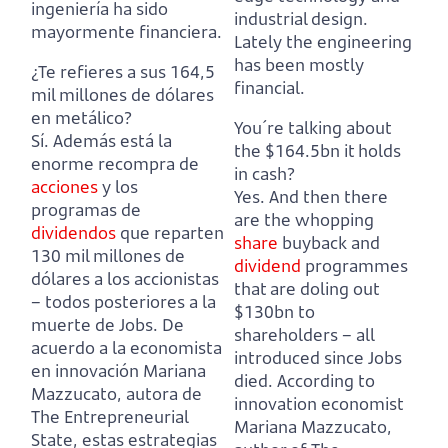
ingeniería ha sido
industrial design.
mayormente financiera.
Lately the engineering
has been mostly
¿Te refieres a sus 164,5
financial.
mil millones de dólares
en metálico?
You´re talking about
Sí. Además está la
the $164.5bn it holds
enorme recompra de
in cash?
acciones
y los
Yes. And then there
programas de
are the whopping
dividendos
que reparten
share
buyback and
130 mil millones de
dividend
programmes
dólares a los accionistas
that are doling out
– todos posteriores a la
$130bn to
muerte de Jobs.
De
shareholders – all
acuerdo a la economista
introduced since Jobs
en innovación Mariana
died.
According to
Mazzucato, autora de
innovation economist
The Entrepreneurial
Mariana Mazzucato,
State, estas estrategias