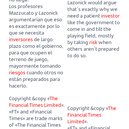
Lazonick would argue
Los profesores
that´s exactly why we
Mazzucato y Lazonick
need a patient
investor
argumentarían que eso
like the government to
es exactamente por lo
come in and tilt the
que se necesita
playing field, mostly
inversores
de largo
by taking
risk
when
plazo como el gobierno,
others aren´t prepared
para que ocupen el
to do so.
terreno de juego,
mayormente tomando
riesgos
cuando otros no
están preparados para
hacerlo.
Copyright &copy «
The
Financial Times Limited
«.
Copyright &copy «
The
«FT» and «Financial
Financial Times
Times» are trade marks
Limited
«.
of «The Financial Times
«FT» and «Financial