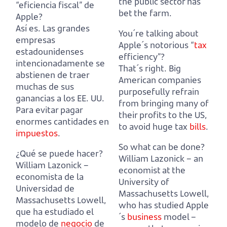
the public sector has
“eficiencia fiscal” de
bet the farm.
Apple?
Así es. Las grandes
You´re talking about
empresas
Apple´s notorious “
tax
estadounidenses
efficiency”?
intencionadamente se
That´s right. Big
abstienen de traer
American companies
muchas de sus
purposefully refrain
ganancias a los EE. UU.
from bringing many of
Para evitar pagar
their profits to the US,
enormes cantidades en
to avoid huge tax
bills
.
impuestos
.
So what can be done?
¿Qué se puede hacer?
William Lazonick – an
William Lazonick –
economist at the
economista de la
University of
Universidad de
Massachusetts Lowell,
Massachusetts Lowell,
who has studied Apple
que ha estudiado el
´s
business
model
–
modelo de
negocio
de