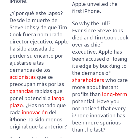
iPhone.
Apple unveiled the
first iPhone.
¿Y por qué este lapso?
Desde la muerte de
So why the lull?
Steve Jobs y de que Tim
Ever since Steve Jobs
Cook fuera nombrado
died and Tim Cook took
director ejecutivo, Apple
over as chief
ha sido acusada de
executive, Apple has
perder su encanto
por
been accused of losing
ajustarse a las
its edge
by buckling to
demandas de los
the demands of
accionistas
que se
shareholders
who care
preocupan más por las
more about instant
ganancias
rápidas que
profits than
long-term
por el potencial a
largo
potential.
Have you
plazo
.
¿Has notado que
not noticed that every
cada
innovación
del
iPhone innovation has
iPhone ha sido menos
been more spurious
original que la anterior?
than the last?