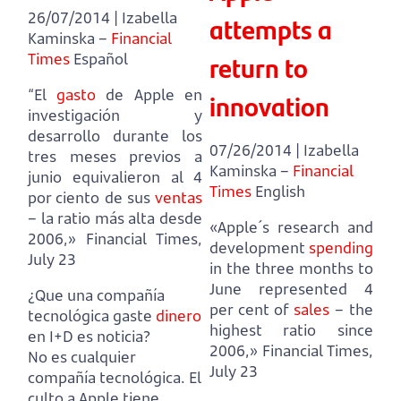
26/07/2014 | Izabella
attempts a
Kaminska –
Financial
return to
Times
Español
“El
gasto
de Apple en
innovation
investigación y
desarrollo durante los
07/26/2014 | Izabella
tres meses previos a
Kaminska –
Financial
junio equivalieron al 4
Times
English
por ciento de sus
ventas
– la ratio más alta desde
«Apple´s research and
2006,» Financial Times,
development
spending
July 23
in the three months to
June represented 4
¿Que una compañía
per cent of
sales
– the
tecnológica gaste
dinero
highest ratio since
en I+D es noticia?
2006,» Financial Times,
No es cualquier
July 23
compañía tecnológica.
El
culto a Apple tiene