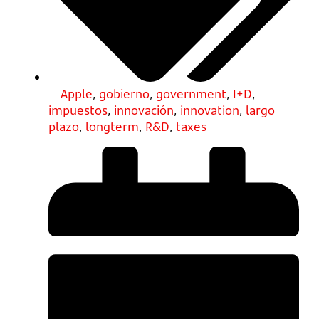
Apple
,
gobierno
,
government
,
I+D
,
impuestos
,
innovación
,
innovation
,
largo
plazo
,
longterm
,
R&D
,
taxes