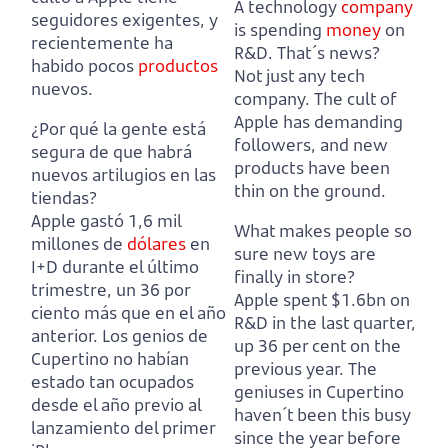
A technology
company
seguidores exigentes, y
is spending
money
on
recientemente ha
R&D. That´s news?
habido pocos
productos
Not just any tech
nuevos.
company.
The cult of
Apple has demanding
¿Por qué la gente está
followers, and new
segura de que habrá
products have been
nuevos artilugios en las
thin on the ground.
tiendas?
Apple gastó 1,6 mil
What makes people so
millones de
dólares
en
sure new toys are
I+D durante el último
finally in store?
trimestre, un 36 por
Apple spent $1.6bn on
ciento más que en el año
R&D in the last quarter,
anterior.
Los genios de
up 36 per cent on the
Cupertino no habían
previous year.
The
estado tan ocupados
geniuses in Cupertino
desde el año previo al
haven´t been this busy
lanzamiento del primer
since the year before