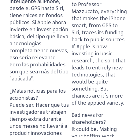
inteligente al iPhone,
to Professor
desde el GPS hasta Siri,
Mazzucato, everything
tiene raíces en fondos
that makes the iPhone
públicos.
Si Apple ahora
smart, from GPS to
invierte en investigación
Siri, traces its funding
básica, del tipo que lleva
back to public sources.
a tecnologías
If Apple is now
completamente nuevas,
investing in basic
eso sería relevante.
research, the sort that
Pero las probabilidades
leads to entirely new
son que sea más del tipo
technologies, that
“aplicada”.
would be quite
something.
But
¿Malas noticias para los
chances are it´s more
accionistas?
of the applied variety.
Puede ser. Hacer que tus
investigadores trabajen
Bad news for
tiempo extra durante
shareholders?
unos meses no llevará a
It could be. Making
producir innovaciones
your boffins work