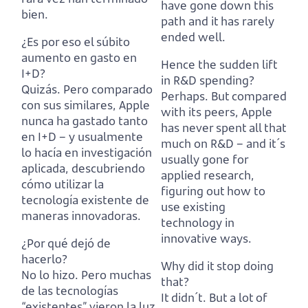
have gone down this
bien.
path and it has rarely
ended well.
¿Es por eso el súbito
aumento en gasto en
Hence the sudden lift
I+D?
in R&D spending?
Quizás. Pero comparado
Perhaps. But compared
con sus similares, Apple
with its peers, Apple
nunca ha gastado tanto
has never spent all that
en I+D
–
y usualmente
much on R&D
–
and it´s
lo hacía en investigación
usually gone for
aplicada, descubriendo
applied research,
cómo utilizar la
figuring out how to
tecnología existente de
use existing
maneras innovadoras.
technology in
innovative ways.
¿Por qué dejó de
hacerlo?
Why did it stop doing
No lo hizo. Pero muchas
that?
de las tecnologías
It didn´t. But a lot of
“existentes” vieron la luz