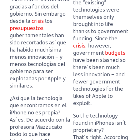
the “existing”
gracias a fondos del
technologies were
gobierno.
Sin embargo
themselves only
desde la
crisis
los
brought into life
presupuestos
thanks to government
gubernamentales han
funding.
Since the
sido recortados así que
crisis
, however,
ha habido muchísima
government
budgets
menos innovación
– y
have been slashed so
menos tecnologías del
there´s been much
gobierno para ser
less innovation
– and
explotadas por Apple y
fewer government
similares.
technologies for the
likes of Apple to
¿Así que la tecnología
exploit.
que encontramos en el
iPhone no es propia?
So the technology
Así es. De acuerdo con la
found in iPhones isn´t
profesora Mazzucato
proprietary?
todo lo que hace
That´s right. According