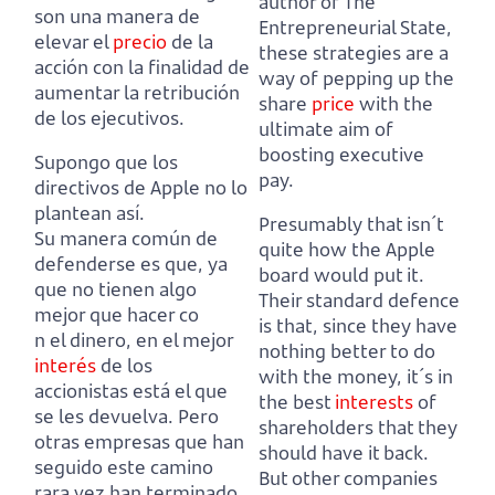
author of The
son una manera de
Entrepreneurial State,
elevar el
precio
de la
these strategies are a
acción con la finalidad de
way of pepping up the
aumentar la retribución
share
price
with the
de los ejecutivos.
ultimate aim of
boosting executive
Supongo que los
pay.
directivos de Apple no lo
plantean así.
Presumably that isn´t
Su manera común de
quite how the Apple
defenderse es que, ya
board would put it.
que no tienen algo
Their standard defence
mejor que hacer co
is that, since they have
n el dinero, en el mejor
nothing better to do
interés
de los
with the money, it´s in
accionistas está el que
the best
interests
of
se les devuelva.
Pero
shareholders that they
otras empresas que han
should have it back.
seguido este camino
But other companies
rara vez han terminado