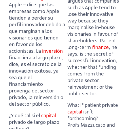
argues that companies
Apple
– dice que las
such as Apple tend to
empresas como Apple
lose their innovative
tienden a perder su
way because they
perfil innovador debido a
marginalise in-house
que marginan a los
visionaries in favour of
visionarios que tienen
shareholders.
Patient
en favor de los
long-term
finance
, he
accionistas.
La
inversión
says, is the secret of
financiera a largo plazo,
successful innovation,
dice, es el secreto de la
whether that funding
innovación exitosa, ya
comes from the
sea que el
private sector,
financiamiento
reinvestment or the
provenga del sector
public sector.
privado, la reinversión o
del sector público.
What if patient private
capital
isn´t
¿Y qué tal si el
capital
forthcoming?
privado de largo plazo
Profs Mazzucato and
no llega?