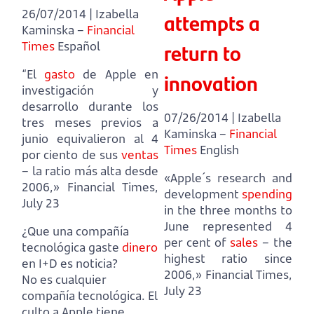
26/07/2014 | Izabella
attempts a
Kaminska –
Financial
return to
Times
Español
“El
gasto
de Apple en
innovation
investigación y
desarrollo durante los
07/26/2014 | Izabella
tres meses previos a
Kaminska –
Financial
junio equivalieron al 4
Times
English
por ciento de sus
ventas
– la ratio más alta desde
«Apple´s research and
2006,» Financial Times,
development
spending
July 23
in the three months to
June represented 4
¿Que una compañía
per cent of
sales
– the
tecnológica gaste
dinero
highest ratio since
en I+D es noticia?
2006,» Financial Times,
No es cualquier
July 23
compañía tecnológica.
El
culto a Apple tiene