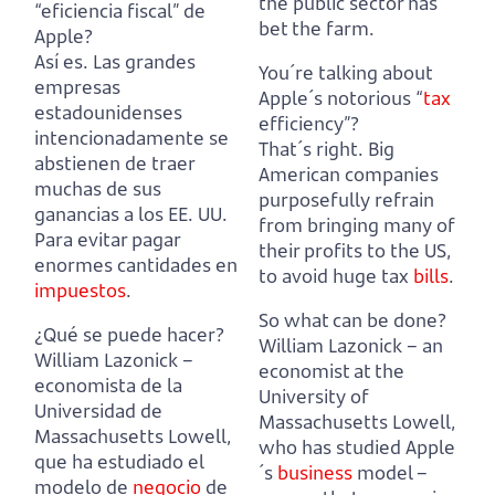
the public sector has
“eficiencia fiscal” de
bet the farm.
Apple?
Así es. Las grandes
You´re talking about
empresas
Apple´s notorious “
tax
estadounidenses
efficiency”?
intencionadamente se
That´s right. Big
abstienen de traer
American companies
muchas de sus
purposefully refrain
ganancias a los EE. UU.
from bringing many of
Para evitar pagar
their profits to the US,
enormes cantidades en
to avoid huge tax
bills
.
impuestos
.
So what can be done?
¿Qué se puede hacer?
William Lazonick – an
William Lazonick –
economist at the
economista de la
University of
Universidad de
Massachusetts Lowell,
Massachusetts Lowell,
who has studied Apple
que ha estudiado el
´s
business
model
–
modelo de
negocio
de