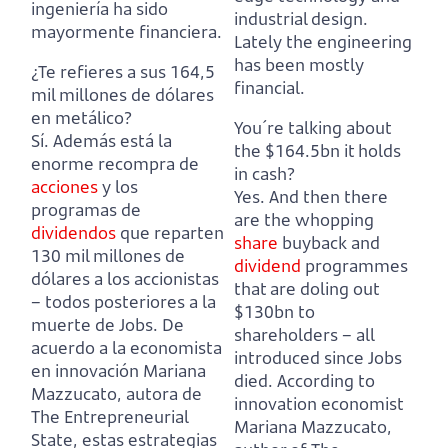
ingeniería ha sido
industrial design.
mayormente financiera.
Lately the engineering
has been mostly
¿Te refieres a sus 164,5
financial.
mil millones de dólares
en metálico?
You´re talking about
Sí. Además está la
the $164.5bn it holds
enorme recompra de
in cash?
acciones
y los
Yes. And then there
programas de
are the whopping
dividendos
que reparten
share
buyback and
130 mil millones de
dividend
programmes
dólares a los accionistas
that are doling out
– todos posteriores a la
$130bn to
muerte de Jobs.
De
shareholders – all
acuerdo a la economista
introduced since Jobs
en innovación Mariana
died.
According to
Mazzucato, autora de
innovation economist
The Entrepreneurial
Mariana Mazzucato,
State, estas estrategias