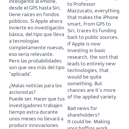
inteligente al iPhone,
to Professor
desde el GPS hasta Siri,
Mazzucato, everything
tiene raíces en fondos
that makes the iPhone
públicos.
Si Apple ahora
smart, from GPS to
invierte en investigación
Siri, traces its funding
básica, del tipo que lleva
back to public sources.
a tecnologías
If Apple is now
completamente nuevas,
investing in basic
eso sería relevante.
research, the sort that
Pero las probabilidades
leads to entirely new
son que sea más del tipo
technologies, that
“aplicada”.
would be quite
something.
But
¿Malas noticias para los
chances are it´s more
accionistas?
of the applied variety.
Puede ser. Hacer que tus
investigadores trabajen
Bad news for
tiempo extra durante
shareholders?
unos meses no llevará a
It could be. Making
producir innovaciones
your boffins work