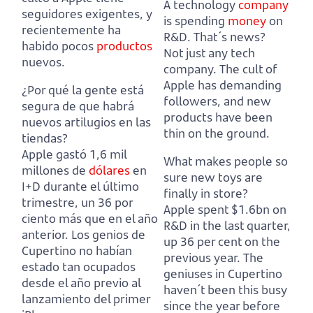
A technology
company
seguidores exigentes, y
is spending
money
on
recientemente ha
R&D. That´s news?
habido pocos
productos
Not just any tech
nuevos.
company.
The cult of
Apple has demanding
¿Por qué la gente está
followers, and new
segura de que habrá
products have been
nuevos artilugios en las
thin on the ground.
tiendas?
Apple gastó 1,6 mil
What makes people so
millones de
dólares
en
sure new toys are
I+D durante el último
finally in store?
trimestre, un 36 por
Apple spent $1.6bn on
ciento más que en el año
R&D in the last quarter,
anterior.
Los genios de
up 36 per cent on the
Cupertino no habían
previous year.
The
estado tan ocupados
geniuses in Cupertino
desde el año previo al
haven´t been this busy
lanzamiento del primer
since the year before