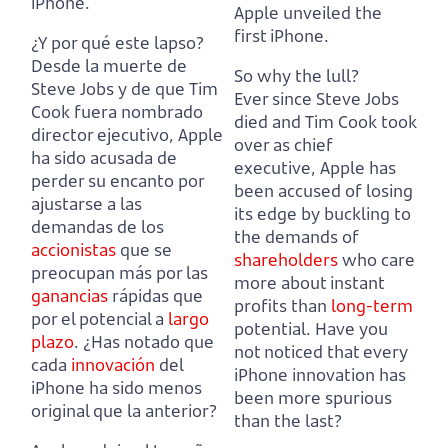
iPhone.
Apple unveiled the
first iPhone.
¿Y por qué este lapso?
Desde la muerte de
So why the lull?
Steve Jobs y de que Tim
Ever since Steve Jobs
Cook fuera nombrado
died and Tim Cook took
director ejecutivo, Apple
over as chief
ha sido acusada de
executive, Apple has
perder su encanto
por
been accused of losing
ajustarse a las
its edge
by buckling to
demandas de los
the demands of
accionistas
que se
shareholders
who care
preocupan más por las
more about instant
ganancias
rápidas que
profits than
long-term
por el potencial a
largo
potential.
Have you
plazo
.
¿Has notado que
not noticed that every
cada
innovación
del
iPhone innovation has
iPhone ha sido menos
been more spurious
original que la anterior?
than the last?