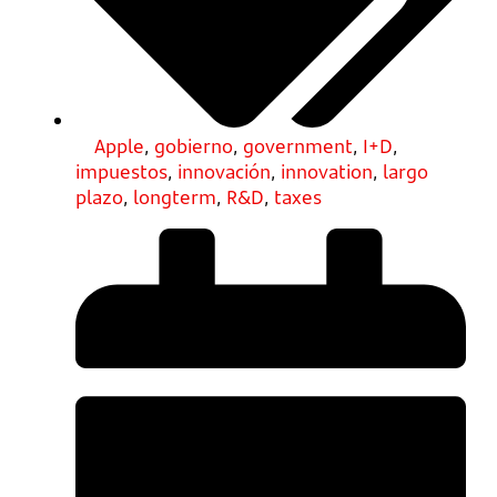
Apple
,
gobierno
,
government
,
I+D
,
impuestos
,
innovación
,
innovation
,
largo
plazo
,
longterm
,
R&D
,
taxes