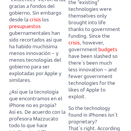
the “existing”
gracias a fondos del
technologies were
gobierno.
Sin embargo
themselves only
desde la
crisis
los
brought into life
presupuestos
thanks to government
gubernamentales han
funding.
Since the
sido recortados así que
crisis
, however,
ha habido muchísima
government
budgets
menos innovación
– y
have been slashed so
menos tecnologías del
there´s been much
gobierno para ser
less innovation
– and
explotadas por Apple y
fewer government
similares.
technologies for the
likes of Apple to
¿Así que la tecnología
exploit.
que encontramos en el
iPhone no es propia?
So the technology
Así es. De acuerdo con la
found in iPhones isn´t
profesora Mazzucato
proprietary?
todo lo que hace
That´s right. According