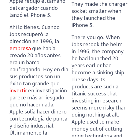
Apple redujo el tamaño
They made the charger
del cargador cuando
socket smaller when
lanzó el iPhone 5.
they launched the
iPhone 5.
Ahí lo tienes. Cuando
Jobs recuperó la
There you go. When
dirección en 1996, la
Jobs retook the helm
empresa
que había
in 1996, the company
creado 20 años antes
he had launched 20
era un barco
years earlier had
naufragando.
Hoy en día
become a sinking ship.
sus productos son un
These days its
éxito tan grande que
products are such a
invertir
en investigación
titanic success that
parece más arriesgado
investing in research
que no hacer nada.
seems more risky than
Apple solía hacer dinero
doing nothing at all.
con tecnología de punta
Apple used to make
y diseño industrial.
money out of cutting-
Últimamente la
edge technology and