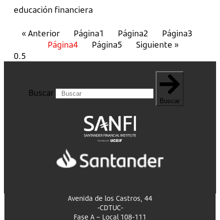
educación financiera
« Anterior
Página
1
Página
2
Página
3
Página
4
Página
5
Siguiente »
Buscar
Buscar
Avenida de los Castros, 44
-CDTUC-
Fase A – Local 108-111