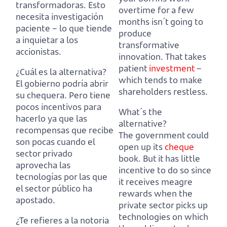
transformadoras.
Esto
overtime for a few
necesita investigación
months isn´t going to
paciente – lo que tiende
produce
a inquietar a los
transformative
accionistas.
innovation.
That takes
patient
investment
–
¿Cuál es la alternativa?
which tends to make
El gobierno podría abrir
shareholders restless.
su chequera.
Pero tiene
pocos incentivos para
What´s the
hacerlo ya que las
alternative?
recompensas que recibe
The government could
son pocas cuando el
open up its
cheque
sector privado
book.
But it has little
aprovecha las
incentive to do so since
tecnologías por las que
it receives meagre
el sector público ha
rewards when the
apostado.
private sector picks up
technologies on which
¿Te refieres a la notoria