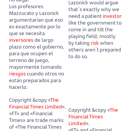
Lazonick would argue
Los profesores
that´s exactly why we
Mazzucato y Lazonick
need a patient
investor
argumentarían que eso
like the government to
es exactamente por lo
come in and tilt the
que se necesita
playing field, mostly
inversores
de largo
by taking
risk
when
plazo como el gobierno,
others aren´t prepared
para que ocupen el
to do so.
terreno de juego,
mayormente tomando
riesgos
cuando otros no
están preparados para
hacerlo.
Copyright &copy «
The
Financial Times Limited
«.
Copyright &copy «
The
«FT» and «Financial
Financial Times
Times» are trade marks
Limited
«.
of «The Financial Times
«FT» and «Financial