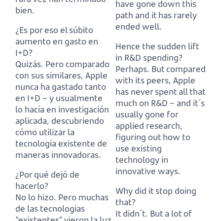
have gone down this
bien.
path and it has rarely
ended well.
¿Es por eso el súbito
aumento en gasto en
Hence the sudden lift
I+D?
in R&D spending?
Quizás. Pero comparado
Perhaps. But compared
con sus similares, Apple
with its peers, Apple
nunca ha gastado tanto
has never spent all that
en I+D
–
y usualmente
much on R&D
–
and it´s
lo hacía en investigación
usually gone for
aplicada, descubriendo
applied research,
cómo utilizar la
figuring out how to
tecnología existente de
use existing
maneras innovadoras.
technology in
innovative ways.
¿Por qué dejó de
hacerlo?
Why did it stop doing
No lo hizo. Pero muchas
that?
de las tecnologías
It didn´t. But a lot of
“existentes” vieron la luz