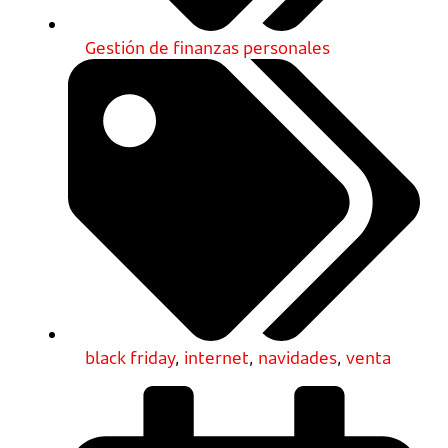
Gestión de finanzas personales
black friday
,
internet
,
navidades
,
venta