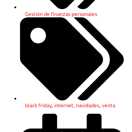
Gestión de finanzas personales
black friday
,
internet
,
navidades
,
venta