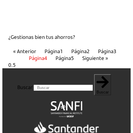
¿Gestionas bien tus ahorros?
« Anterior
Página
1
Página
2
Página
3
Página
4
Página
5
Siguiente »
Buscar
Buscar