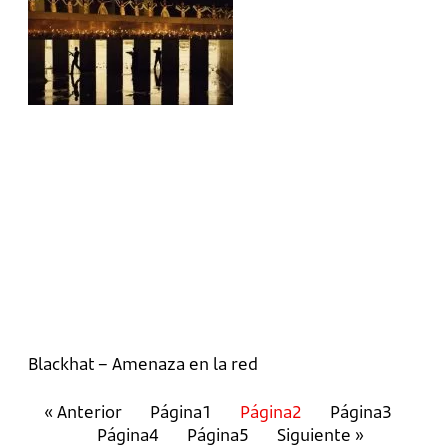
Blackhat – Amenaza en la red
« Anterior
Página
1
Página
2
Página
3
Página
4
Página
5
Siguiente »