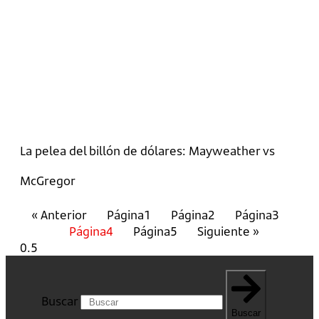
La pelea del billón de dólares: Mayweather vs
McGregor
« Anterior
Página
1
Página
2
Página
3
Página
4
Página
5
Siguiente »
Buscar
Buscar