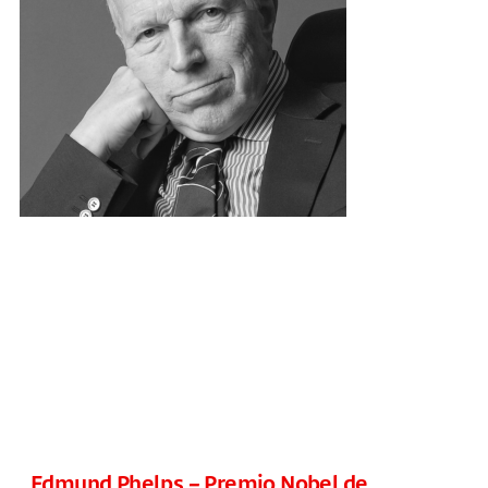
Edmund Phelps – Premio Nobel de