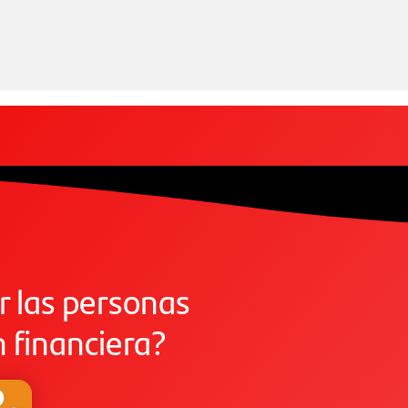
 las personas
n financiera?