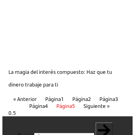
La magia del interés compuesto: Haz que tu
dinero trabaje para ti
« Anterior
Página
1
Página
2
Página
3
Página
4
Página
5
Siguiente »