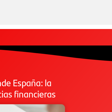
de España: la
as financieras